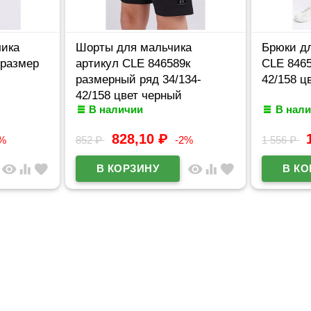
чика
Шорты для мальчика
Брюки дл
 размер
артикул CLE 846589к
CLE 8465
размерный ряд 34/134-
42/158 ц
42/158 цвет черный
В наличии
В нал
828,10
₽
4%
852
₽
-2%
1 556
₽
visibility
equalizer
favorite
visibility
equalizer
favorite