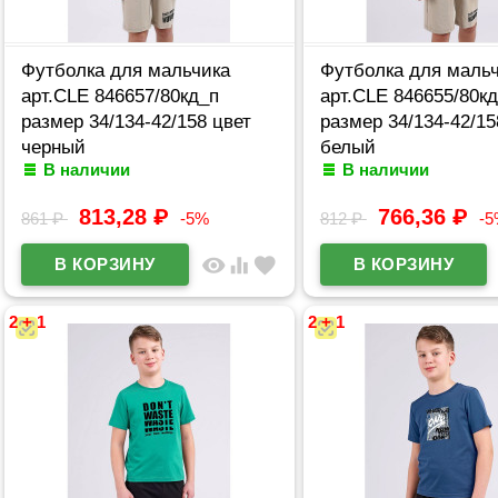
Футболка для мальчика
Футболка для маль
арт.CLE 846657/80кд_п
арт.CLE 846655/80к
размер 34/134-42/158 цвет
размер 34/134-42/15
черный
белый
В наличии
В наличии
813,28
₽
766,36
₽
861
₽
-5%
812
₽
-
visibility
equalizer
favorite
2 + 1
2 + 1