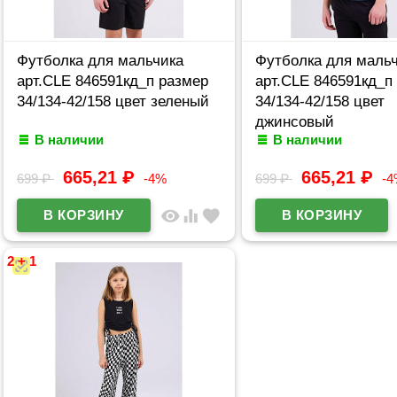
Футболка для мальчика
Футболка для маль
арт.CLE 846591кд_п размер
арт.CLE 846591кд_п
34/134-42/158 цвет зеленый
34/134-42/158 цвет
джинсовый
В наличии
В наличии
665,21
₽
665,21
₽
699
₽
-4%
699
₽
-
visibility
equalizer
favorite
2 + 1