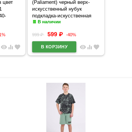
в цвет
(Paliament) черный верх-
1
искусственный нубук
40-
подкладка-искусственная
В наличии
кожа размерный ряд 32-37
арт.tyg-188-33-2
599
₽
11%
999
₽
-40%
visibility
equalizer
favorite
visibility
equalizer
favorite