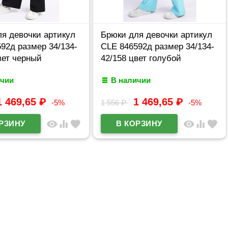
я девочки артикул
Брюки для девочки артикул
92д размер 34/134-
CLE 846592д размер 34/134-
вет черный
42/158 цвет голубой
ичии
В наличии
1 469,65
₽
1 469,65
₽
-5%
1 556
₽
-5%
visibility
equalizer
favorite
visibility
equalizer
favorite