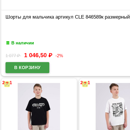
Шорты для мальчика артикул CLE 846589к размерный 
В наличии
1 046,50
₽
1 077
₽
-2%
2 + 1
2 + 1