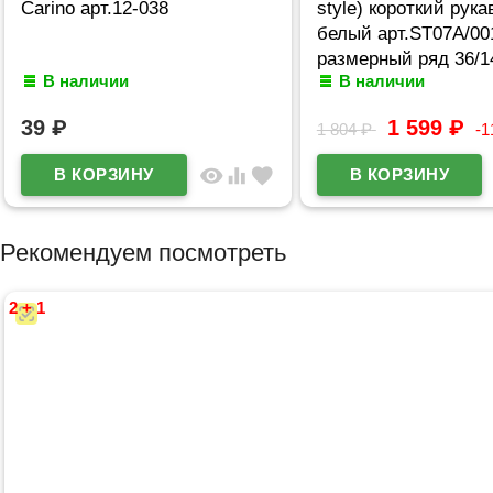
Carino арт.12-038
style) короткий рука
белый арт.ST07A/00
размерный ряд 36/1
В наличии
В наличии
44/164
39
₽
1 599
₽
1 804
₽
-
visibility
equalizer
favorite
Рекомендуем посмотреть
2 + 1