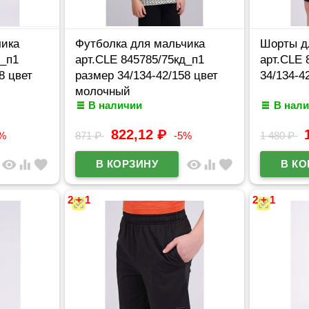
чика
Футболка для мальчика
Шорты д
д_п1
арт.CLE 845785/75кд_п1
арт.CLE 
8 цвет
размер 34/134-42/158 цвет
34/134-4
молочный
В наличии
В нал
822,12
₽
5%
871
₽
-5%
1 480
₽
visibility
equalizer
favorite
visibility
equalizer
favorite
2 + 1
2 + 1