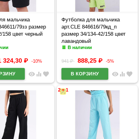
ля мальчика
Футболка для мальчика
846611/79зз размер
арт.CLE 846616/79кд_п
2/158 цвет черный
размер 34/134-42/158 цвет
лавандовый
ичии
В наличии
1 324,30
₽
888,25
₽
-10%
941
₽
-5%
visibility
equalizer
favorite
visibility
equalizer
favorite
2 + 1