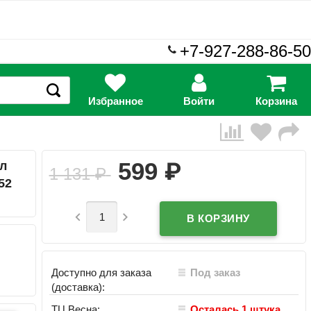
+7-927-288-86-50
Избранное
Войти
Корзина
₽
599
ул
1 131
₽
52


Доступно для заказа
Под заказ
(доставка):
ТЦ Весна:
Осталась 1 штука