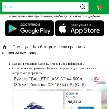
shopping_cart
Установите наше приложение, чтобы делать покупки удобнее!

/
Помощь
/
Как быстро и легко сравнить
аналогичные товары
Заходим в товарную карточку первой выбранной позиции.
Жмем на значок сравнения. То же самое делаем с другими товарами,
которые хотим сравнить.