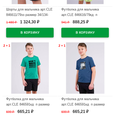
Шорты для мальчика арт.CLE
Футболка для мальчика
846611/79зз размер 34/134-
арт.CLE 846616/79кд_п
42/158 цвет черный
размер 34/134-42/158 цвет
1 324,30
888,25
1 480
₽
941
₽
₽
₽
лавандовый
В наличии
В наличии
2 + 1
2 + 1
Футболка для мальчика
Футболка для мальчика
арт.CLE 846591кд_п размер
арт.CLE 846591кд_п размер
34/134-42/158 цвет зеленый
34/134-42/158 цвет джинсовый
665,21
665,21
699
₽
699
₽
₽
₽