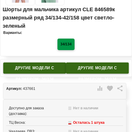
Шорты для мальчика артикул CLE 846589к
размерный ряд 34/134-42/158 цвет светло-
зеленый
Варианты:
34/134
ДРУГИЕ МОДЕЛИ C
ДРУГИЕ МОДЕЛИ C
РАЗМЕРОМ: 34/134
РАЗМЕРОМ: 34/134

favorite

Артикул:
437661
Доступно для заказа
Нет в наличии
(доставка):
ТЦ Весна:
Осталась 1 штука
Чаадаева, ПВЗ:
Нет в наличии