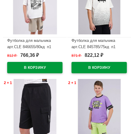
Футболка для мальчика
Футболка для мальчика
арт.CLE 846655/80кд_п1
арт.CLE 845785/75кд_п1
размер 34/134-42/158 цвет
размер 34/134-42/158 цвет
766,36
822,12
812
₽
871
₽
₽
₽
белый
молочный
В наличии
В наличии
2 + 1
2 + 1