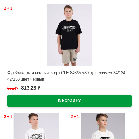
2 + 1
Футболка для мальчика арт.CLE 846657/80кд_п размер 34/134-
42/158 цвет черный
813,28
861
₽
₽
В наличии
2 + 1
2 + 1