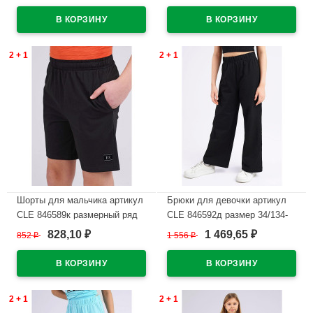
В наличии
В наличии
2 + 1
2 + 1
Шорты для мальчика артикул
Брюки для девочки артикул
CLE 846589к размерный ряд
CLE 846592д размер 34/134-
34/134-42/158 цвет черный
42/158 цвет черный
828,10
1 469,65
852
₽
1 556
₽
₽
₽
В наличии
В наличии
2 + 1
2 + 1