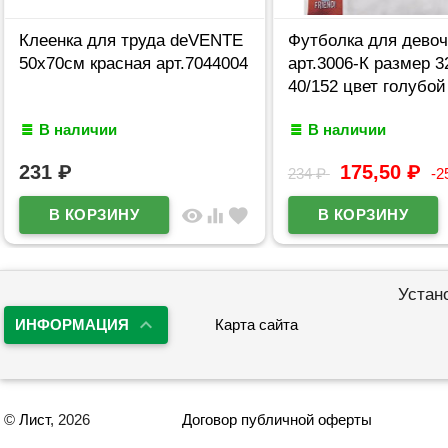
Клеенка для труда deVENTE
Футболка для девоч
50х70см красная арт.7044004
арт.3006-К размер 3
40/152 цвет голубой
В наличии
В наличии
231
₽
175,50
₽
234
₽
-2
visibility
equalizer
favorite
Устан
ИНФОРМАЦИЯ
Карта сайта
©
Лист
, 2026
Договор публичной оферты