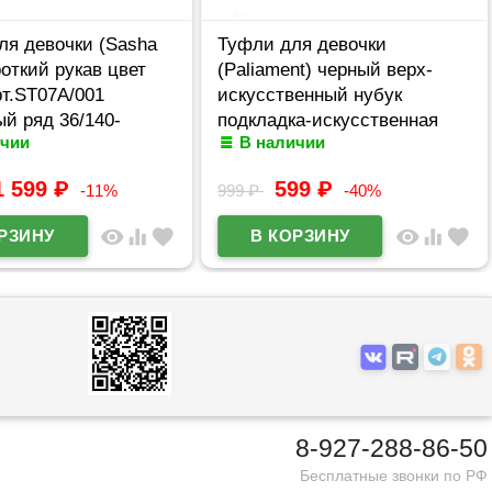
ля девочки (Sasha
Туфли для девочки
роткий рукав цвет
(Paliament) черный верх-
т.ST07A/001
искусственный нубук
й ряд 36/140-
подкладка-искусственная
ичии
В наличии
кожа размерный ряд 32-37
арт.tyg-188-33-2
1 599
₽
599
₽
-11%
999
₽
-40%
visibility
equalizer
favorite
visibility
equalizer
favorite
8-927-288-86-50
Бесплатные звонки по РФ