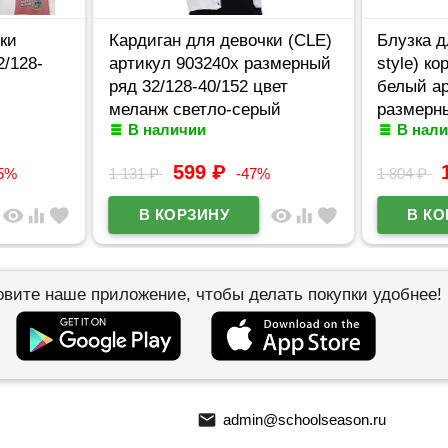
ки
Кардиган для девочки (CLE)
Блузка д
2/128-
артикул 903240х размерный
style) ко
ряд 32/128-40/152 цвет
белый ар
меланж светло-серый
размерны
В наличии
В нал
44/164
599
₽
5%
1 131
₽
-47%
1 804
₽
visibility
equalizer
favorite
visibility
equalizer
favorite
овите наше приложение, чтобы делать покупки удобнее!
email
admin@schoolseason.ru