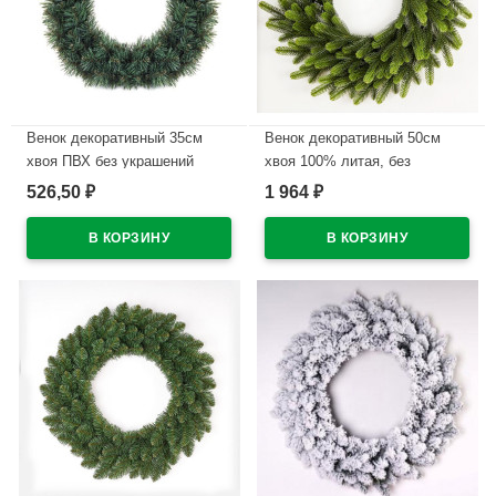
Венок декоративный 35см
Венок декоративный 50см
хвоя ПВХ без украшений
хвоя 100% литая, без
"Сибирь" арт.ВСП 35
украшений "Дворцовый"
526,50
1 964
₽
₽
арт.ВД 50
В наличии
В наличии