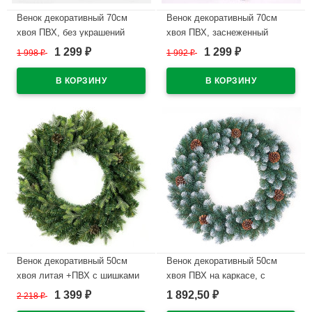
Венок декоративный 70см
Венок декоративный 70см
хвоя ПВХ, без украшений
хвоя ПВХ, заснеженный
"Боярский" арт.ВБК 70
"Северный" арт.ВСЗП 70
1 299
1 299
1 998
₽
1 992
₽
₽
₽
В наличии
В наличии
Венок декоративный 50см
Венок декоративный 50см
хвоя литая +ПВХ с шишками
хвоя ПВХ на каркасе, с
"Новогодний" арт.ВН-11
шишками "Канадский"
1 399
1 892,50
2 218
₽
₽
₽
арт.ВККП 50