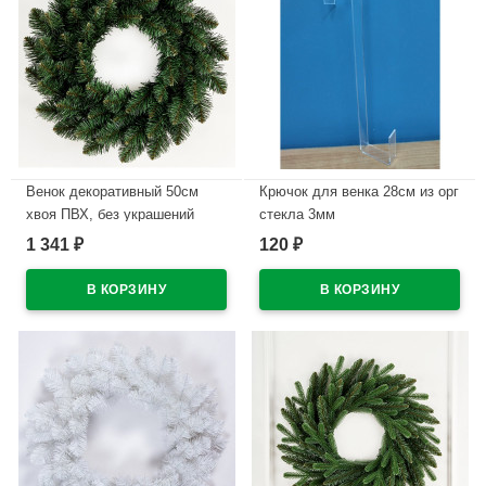
Венок декоративный 50см
Крючок для венка 28см из орг
хвоя ПВХ, без украшений
стекла 3мм
"Боярский" арт.ВБК 50
1 341
120
₽
₽
В наличии
В наличии