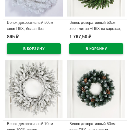
Венок декоративный 50см
Венок декоративный 50см
хвоя ПВХ, белая без
хвоя литая +ПВХ на каркасе,
украшений "Антарктида"
без украшений "Европейский"
865
1 767,50
₽
₽
арт.ВАП 50
арт.ВЕ 50
В наличии
В наличии
Венок декоративный 70см
Венок декоративный 50см
хвоя 100% литая,
хвоя ПВХ, с шишками