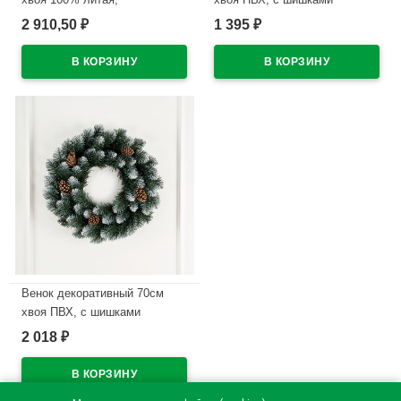
заснеженный "Версальский"
"Канадский" арт.ВКП 50
2 910,50
1 395
₽
₽
арт.ВВР 70
В наличии
В наличии
Венок декоративный 70см
хвоя ПВХ, с шишками
"Канадский" арт.ВКП 70
2 018
₽
В наличии