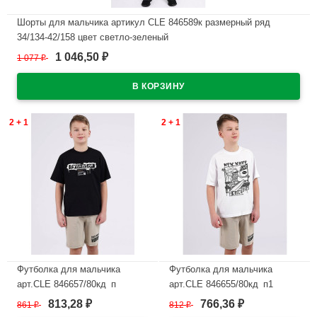
Шорты для мальчика артикул CLE 846589к размерный ряд
34/134-42/158 цвет светло-зеленый
1 046,50
1 077
₽
₽
В наличии
2 + 1
2 + 1
Футболка для мальчика
Футболка для мальчика
арт.CLE 846657/80кд_п
арт.CLE 846655/80кд_п1
размер 34/134-42/158 цвет
размер 34/134-42/158 цвет
813,28
766,36
861
₽
812
₽
₽
₽
черный
белый