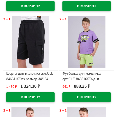
В наличии
В наличии
2 + 1
2 + 1
Шорты для мальчика арт.CLE
Футболка для мальчика
846611/79зз размер 34/134-
арт.CLE 846616/79кд_п
42/158 цвет черный
размер 34/134-42/158 цвет
1 324,30
888,25
1 480
₽
941
₽
₽
₽
лавандовый
В наличии
В наличии
2 + 1
2 + 1