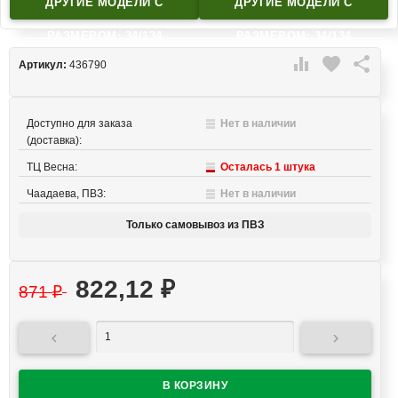
ДРУГИЕ МОДЕЛИ C
ДРУГИЕ МОДЕЛИ C
РАЗМЕРОМ: 34/134
РАЗМЕРОМ: 34/134

favorite

Артикул:
436790
Доступно для заказа
Нет в наличии
(доставка):
ТЦ Весна:
Осталась 1 штука
Чаадаева, ПВЗ:
Нет в наличии
Только самовывоз из ПВЗ
822,12
₽
871
₽

