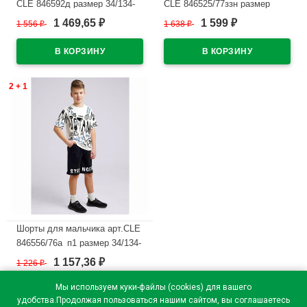
CLE 846592д размер 34/134-
CLE 846525/77ззн размер
42/158 цвет голубой
34/134-42/158 цвет черный
1 469,65
1 599
1 556
₽
1 638
₽
₽
₽
В наличии
В наличии
2 + 1
Шорты для мальчика арт.CLE
846556/76а_п1 размер 34/134-
42/158 цвет черный
1 157,36
1 226
₽
₽
В наличии
Мы используем куки-файлы (cookies) для вашего
удобства.Продолжая пользоваться нашим сайтом, вы соглашаетесь