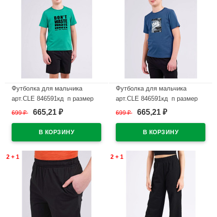
Футболка для мальчика
Футболка для мальчика
арт.CLE 846591кд_п размер
арт.CLE 846591кд_п размер
34/134-42/158 цвет зеленый
34/134-42/158 цвет джинсовый
665,21
665,21
699
₽
699
₽
₽
₽
В наличии
В наличии
2 + 1
2 + 1