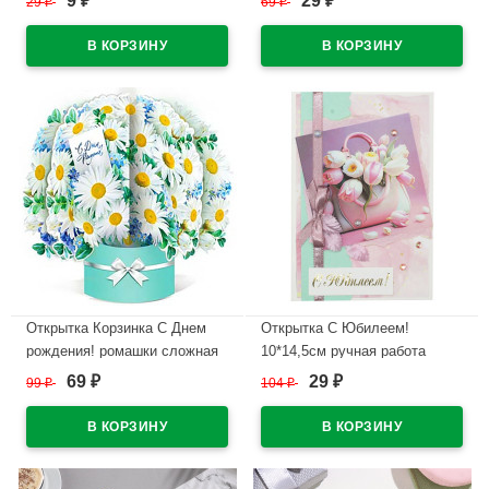
9
29
29
₽
69
₽
₽
₽
В наличии
В наличии
Открытка Корзинка С Днем
Открытка С Юбилеем!
рождения! ромашки сложная
10*14,5см ручная работа
арт.КОR104
арт.5СО-00196
69
29
99
₽
104
₽
₽
₽
В наличии
В наличии