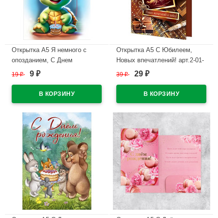
Открытка А5 Я немного с
Открытка А5 С Юбилеем,
опозданием, С Днем
Новых впечатлений! арт.2-01-
Рождения поздравляю!
10974
9
29
19
₽
39
₽
₽
₽
арт.1804646
В наличии
В наличии