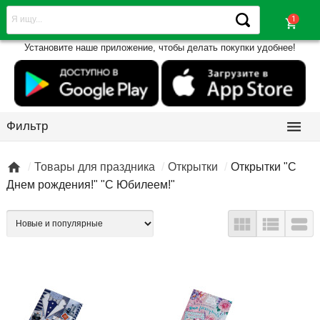
shopping_cart
Установите наше приложение, чтобы делать покупки удобнее!

Фильтр

Товары для праздника
Открытки
Открытки "С
Днем рождения!" "С Юбилеем!"


