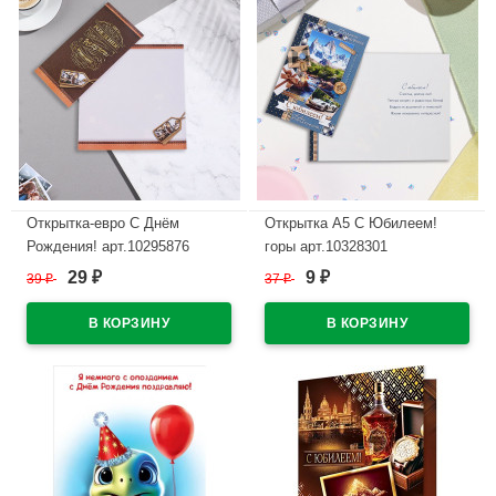
Открытка-евро С Днём
Открытка А5 С Юбилеем!
Рождения! арт.10295876
горы арт.10328301
29
9
39
₽
37
₽
₽
₽
В наличии
В наличии