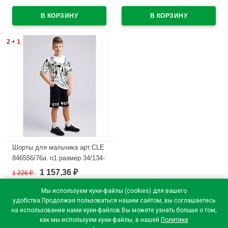
В наличии
В наличии
2 + 1
Шорты для мальчика арт.CLE
846556/76а_п1 размер 34/134-
42/158 цвет черный
1 157,36
1 226
₽
₽
В наличии
Мы используем куки-файлы (cookies) для вашего
удобства.Продолжая пользоваться нашим сайтом, вы соглашаетесь
на использование нами куки-файлов.Вы можете узнать больше о том,
как мы используем куки-файлы, в нашей
Политике