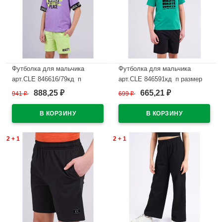
Футболка для мальчика
Футболка для мальчика
арт.CLE 846616/79кд_п
арт.CLE 846591кд_п размер
размер 34/134-42/158 цвет
34/134-42/158 цвет зеленый
888,25
665,21
941
₽
699
₽
₽
₽
лавандовый
В наличии
В наличии
2 + 1
2 + 1