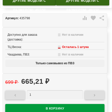
ДРУГИЕ МОДЕЛИ C
ДРУГИЕ МОДЕЛИ C
РАЗМЕРОМ: 40/152
РАЗМЕРОМ: 40/152

favorite

Артикул:
435798
Доступно для заказа
Нет в наличии
(доставка):
ТЦ Весна:
Осталась 1 штука
Чаадаева, ПВЗ:
Нет в наличии
Только самовывоз из ПВЗ
665,21
₽
699
₽

