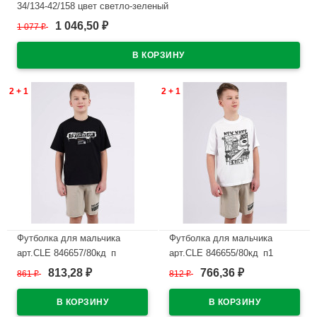
34/134-42/158 цвет светло-зеленый
1 046,50
1 077
₽
₽
В наличии
2 + 1
2 + 1
Футболка для мальчика
Футболка для мальчика
арт.CLE 846657/80кд_п
арт.CLE 846655/80кд_п1
размер 34/134-42/158 цвет
размер 34/134-42/158 цвет
813,28
766,36
861
₽
812
₽
₽
₽
черный
белый
В наличии
В наличии