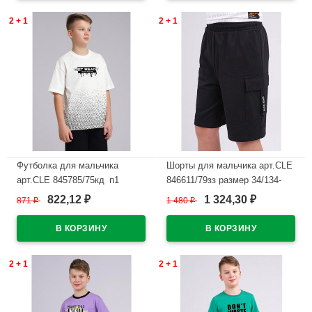
2 + 1
2 + 1
Футболка для мальчика
Шорты для мальчика арт.CLE
арт.CLE 845785/75кд_п1
846611/79зз размер 34/134-
размер 34/134-42/158 цвет
42/158 цвет черный
822,12
1 324,30
871
₽
1 480
₽
₽
₽
молочный
В наличии
В наличии
2 + 1
2 + 1