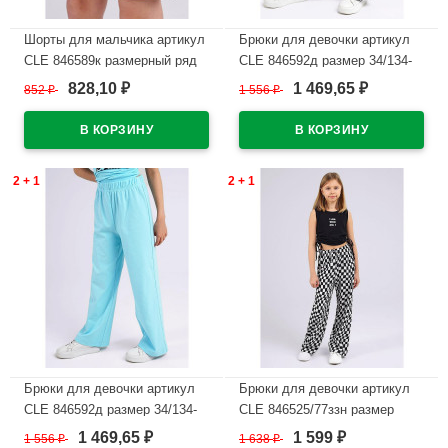
Шорты для мальчика артикул
Брюки для девочки артикул
CLE 846589к размерный ряд
CLE 846592д размер 34/134-
34/134-42/158 цвет черный
42/158 цвет черный
828,10
1 469,65
852
₽
1 556
₽
₽
₽
В наличии
В наличии
2 + 1
2 + 1
Брюки для девочки артикул
Брюки для девочки артикул
CLE 846592д размер 34/134-
CLE 846525/77ззн размер
42/158 цвет голубой
34/134-42/158 цвет черный
1 469,65
1 599
1 556
₽
1 638
₽
₽
₽