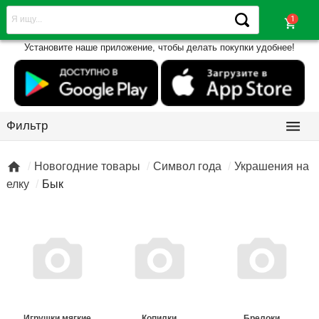
shopping_cart
Установите наше приложение, чтобы делать покупки удобнее!

Фильтр

Новогодние товары
Символ года
Украшения на
елку
Бык
Игрушки мягкие
Копилки
Брелоки