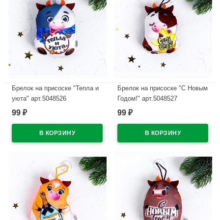
Брелок на присоске "Тепла и
Брелок на присоске "С Новым
уюта" арт.5048526
Годом!" арт.5048527
99
99
₽
₽
В наличии
В наличии