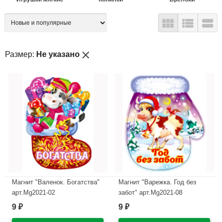



close
Размер:
Не указано
Магнит "Валенок. Богатства"
Магнит "Варежка. Год без
арт.Mg2021-02
забот" арт.Mg2021-08
9
9
₽
₽
В наличии
В наличии