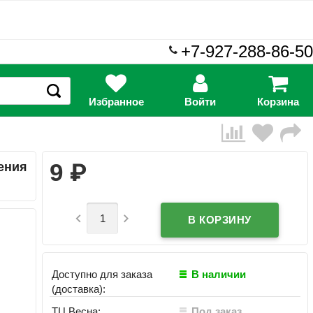
+7-927-288-86-50
Избранное
Войти
Корзина
₽
9
ения


Доступно для заказа
В наличии
(доставка):
ТЦ Весна:
Под заказ