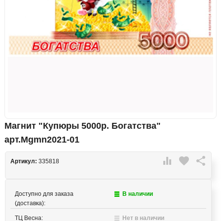
Магнит "Купюры 5000р. Богатства"
арт.Mgmn2021-01

favorite

Артикул:
335818
Доступно для заказа
В наличии
(доставка):
ТЦ Весна:
Нет в наличии