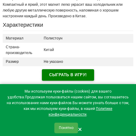
Компактный и яркий, этот магнит легко украсит ваш холодильник или
любую другую металлическую поверхность, напоминая о хорошем
настроении каждый день. Произведено в Китае.
Характеристики
Материал
Полистоун
Страна-
Китай
производитель
Размер
Не указано
СЫГРАТЬ В ИГРУ!
Отзывы посетителей(
0
)
Мы используем куки-файлы (cookies) для вашего
удобства.Продолжая пользоваться нашим сайтом, вы соглашаетесь
на использование нами куки-файлов.Вы можете узнать больше о том,
как мы используем куки-файлы, в нашей
Политике
конфиденциальности
.
×
Понятно
qr_code
home
favorite
verified
person