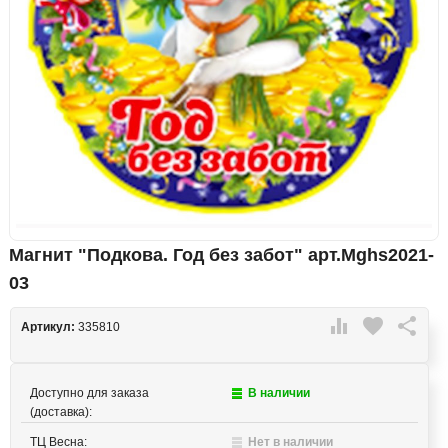
Магнит "Подкова. Год без забот" арт.Mghs2021-
03

favorite

Артикул:
335810
Доступно для заказа
В наличии
(доставка):
ТЦ Весна:
Нет в наличии