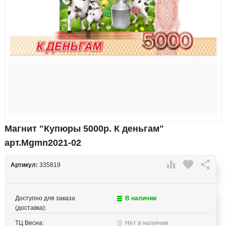
Магнит "Купюры 5000р. К деньгам"
арт.Mgmn2021-02

favorite

Артикул:
335819
Доступно для заказа
В наличии
(доставка):
ТЦ Весна:
Нет в наличии