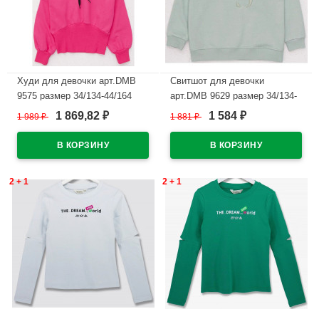
Худи для девочки арт.DMB
Свитшот для девочки
9575 размер 34/134-44/164
арт.DMB 9629 размер 34/134-
цвет фуксия
44/164 цвет минт
1 869,82
1 584
1 989
₽
1 881
₽
₽
₽
В наличии
В наличии
2 + 1
2 + 1