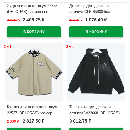
Худи унисекс артикул 22375
Джемпер для девочки
(DELORAS) размер цвет
артикул CLE 856884шл
черный
размер 34/134-40/152 цвет
2 406,25
1 076,40
2 475
₽
1 104
₽
₽
₽
черный
В наличии
В наличии
2 + 1
2 + 1
Куртка для девочки артикул
Толстовка для девочки
22527 (DELORAS) размер
артикул W22668 (DELORAS)
цвет светло-бежевый
размер цвет черный
2 827,50
3 012,75
2 900
₽
₽
₽
В наличии
В наличии