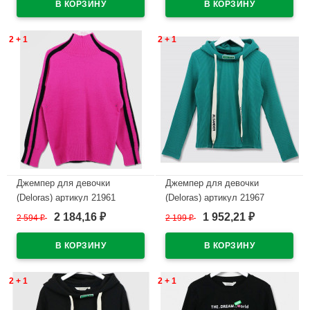
2 + 1
2 + 1
Джемпер для девочки
Джемпер для девочки
(Deloras) артикул 21961
(Deloras) артикул 21967
р.34/134-44/164 цвет темный
р.34/134-44/164 цвет темно-
2 184,16
1 952,21
2 594
₽
2 199
₽
₽
₽
фуксия
бирюзовый
В наличии
В наличии
2 + 1
2 + 1