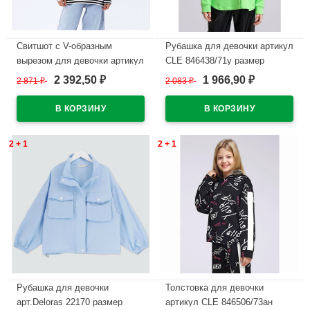
Свитшот с V-образным
Рубашка для девочки артикул
вырезом для девочки артикул
CLE 846438/71у размер
Teto 78113 размер 34/134-
34/134-42/158 цвет
2 392,50
1 966,90
2 871
₽
2 083
₽
₽
₽
44/164 цвет кремовый
св.зеленый
В наличии
В наличии
2 + 1
2 + 1
Рубашка для девочки
Толстовка для девочки
арт.Deloras 22170 размер
артикул CLE 846506/73ан