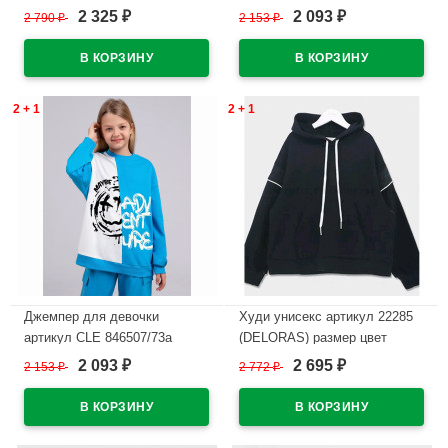
34/134-44/164 цвет голубой
размер 32/128-42/158 цвет
2 325
2 093
2 790
₽
2 153
₽
₽
₽
черный/белый
В наличии
В наличии
2 + 1
2 + 1
Джемпер для девочки
Худи унисекс артикул 22285
артикул CLE 846507/73а
(DELORAS) размер цвет
размер 34/134-40/152 цвет
черный
2 093
2 695
2 153
₽
2 772
₽
₽
₽
голубой
В наличии
В наличии