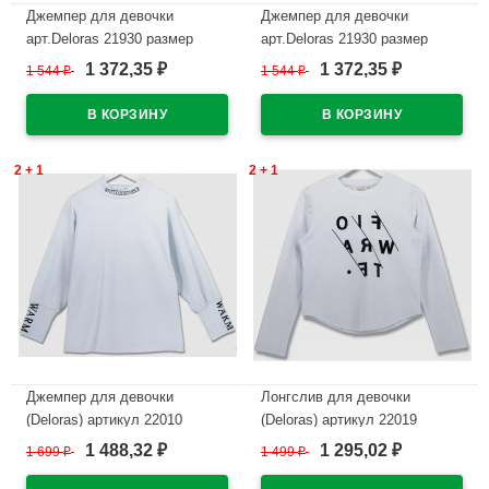
Джемпер для девочки
Джемпер для девочки
арт.Deloras 21930 размер
арт.Deloras 21930 размер
34/134-44/164 цвет белый
34/134-44/164 цвет мятный
1 372,35
1 372,35
1 544
₽
1 544
₽
₽
₽
В наличии
В наличии
2 + 1
2 + 1
Джемпер для девочки
Лонгслив для девочки
(Deloras) артикул 22010
(Deloras) артикул 22019
р.34/134-44/164 цвет белый
р.34/134-44/164 цвет белый
1 488,32
1 295,02
1 699
₽
1 499
₽
₽
₽
В наличии
В наличии