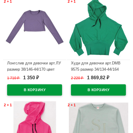
2 + 1
2 + 1
Лонгслив для девочки арт.ЛУ
Худи для девочки арт.DMB
размер 38/146-44/170 цвет
9575 размер 34/134-44/164
лаванда
цвет зеленый
1 350
1 869,82
1 710
₽
2 220
₽
₽
₽
В наличии
В наличии
2 + 1
2 + 1