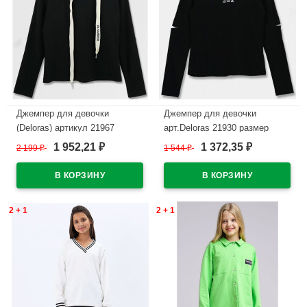
Джемпер для девочки
Джемпер для девочки
(Deloras) артикул 21967
арт.Deloras 21930 размер
р.34/134-44/164 цвет черный
34/134-44/164 цвет черный
1 952,21
1 372,35
2 199
₽
1 544
₽
₽
₽
В наличии
В наличии
2 + 1
2 + 1