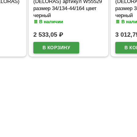
ELORAS)
(DELORAS) артикул W55529
(DELORA
размер 34/134-44/164 цвет
размер 3
черный
черный
В наличии
В нал
2 533,05
₽
3 012,