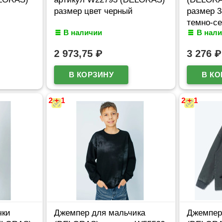
размер цвет черный
размер 3
темно-с
В наличии
В нал
2 973,75
₽
3 276
₽
2 + 1
2 + 1
чки
Джемпер для мальчика
Джемпер