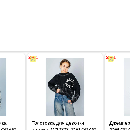
2 + 1
2 + 1
ика
Толстовка для девочки
Джемпер
ELORAS)
артикул W22793 (DELORAS)
(DELORA