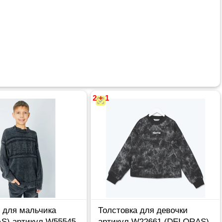
2 + 1
 для мальчика
Толстовка для девочки
S) артикул W55545
артикул W22661 (DELORAS)