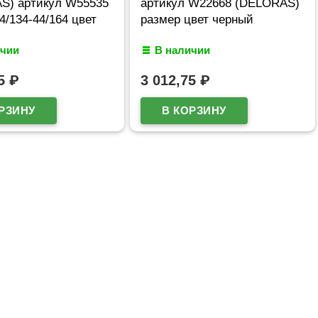
S) артикул W55535
артикул W22668 (DELORAS)
4/134-44/164 цвет
размер цвет черный
ичии
В наличии
75
₽
3 012,75
₽