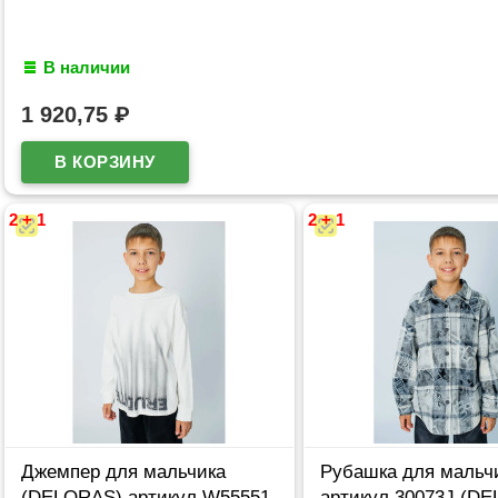
В наличии
1 920,75
₽
2 + 1
2 + 1
Джемпер для мальчика
Рубашка для мальч
(DELORAS) артикул W55551
артикул 30073J (D