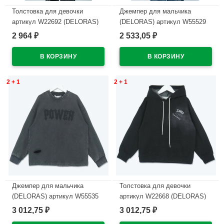
Толстовка для девочки
Джемпер для мальчика
артикул W22692 (DELORAS)
(DELORAS) артикул W55529
размер цвет черный
размер 34/134-44/164 цвет
2 964
2 533,05
₽
₽
черный
В наличии
В наличии
2 + 1
2 + 1
Джемпер для мальчика
Толстовка для девочки
(DELORAS) артикул W55535
артикул W22668 (DELORAS)
размер 34/134-44/164 цвет
размер цвет черный
3 012,75
3 012,75
₽
₽
черный