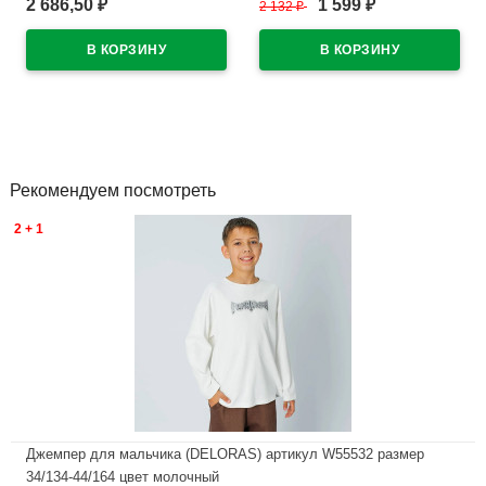
2 686,50
1 599
₽
2 132
₽
₽
размерный ряд 34/134-44/164
искусственная кожа
размерный ряд 32-37
В наличии
арт.R818294765BK
В наличии
Рекомендуем посмотреть
2 + 1
Джемпер для мальчика (DELORAS) артикул W55532 размер
34/134-44/164 цвет молочный