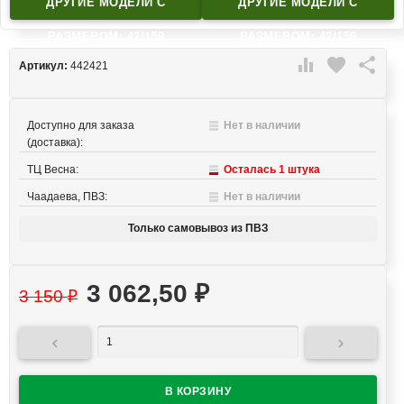
ДРУГИЕ МОДЕЛИ C
ДРУГИЕ МОДЕЛИ C
РАЗМЕРОМ: 42/158
РАЗМЕРОМ: 42/158

favorite

Артикул:
442421
Доступно для заказа
Нет в наличии
(доставка):
ТЦ Весна:
Осталась 1 штука
Чаадаева, ПВЗ:
Нет в наличии
Только самовывоз из ПВЗ
3 062,50
₽
3 150
₽

