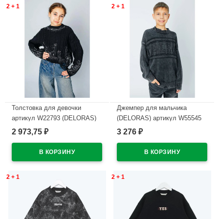
2 + 1
2 + 1
Толстовка для девочки
Джемпер для мальчика
артикул W22793 (DELORAS)
(DELORAS) артикул W55545
размер цвет черный
размер 34/134-44/164 цвет
2 973,75
3 276
₽
₽
темно-серый
В наличии
В наличии
2 + 1
2 + 1