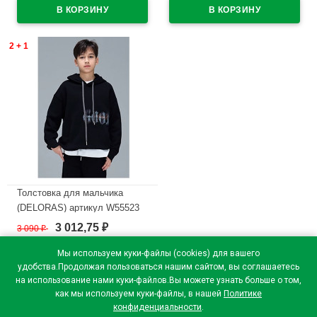
В наличии
В наличии
2 + 1
Толстовка для мальчика
(DELORAS) артикул W55523
размер 34/134-44/164 цвет
3 012,75
3 090
₽
₽
черный
Мы используем куки-файлы (cookies) для вашего
В наличии
удобства.Продолжая пользоваться нашим сайтом, вы соглашаетесь
на использование нами куки-файлов.Вы можете узнать больше о том,
как мы используем куки-файлы, в нашей
Политике
конфиденциальности
.