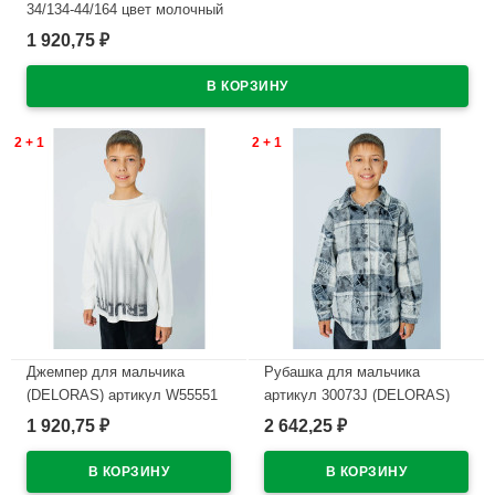
34/134-44/164 цвет молочный
1 920,75
₽
В наличии
2 + 1
2 + 1
Джемпер для мальчика
Рубашка для мальчика
(DELORAS) артикул W55551
артикул 30073J (DELORAS)
размер 34/134-44/164 цвет
размер цвет серый
1 920,75
2 642,25
₽
₽
молочный
В наличии
В наличии