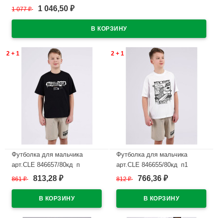
1 046,50
1 077
₽
₽
В наличии
2 + 1
2 + 1
Футболка для мальчика
Футболка для мальчика
арт.CLE 846657/80кд_п
арт.CLE 846655/80кд_п1
размер 34/134-42/158 цвет
размер 34/134-42/158 цвет
813,28
766,36
861
₽
812
₽
₽
₽
черный
белый
В наличии
В наличии