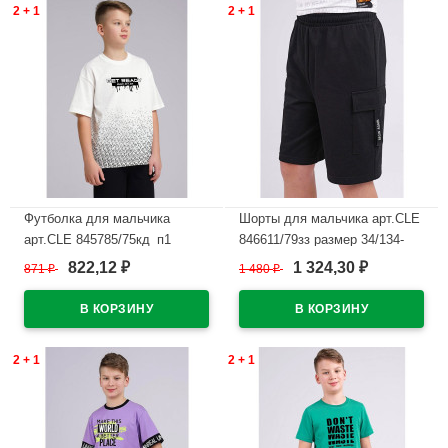
2 + 1
2 + 1
Футболка для мальчика
Шорты для мальчика арт.CLE
арт.CLE 845785/75кд_п1
846611/79зз размер 34/134-
размер 34/134-42/158 цвет
42/158 цвет черный
822,12
1 324,30
871
₽
1 480
₽
₽
₽
молочный
В наличии
В наличии
2 + 1
2 + 1