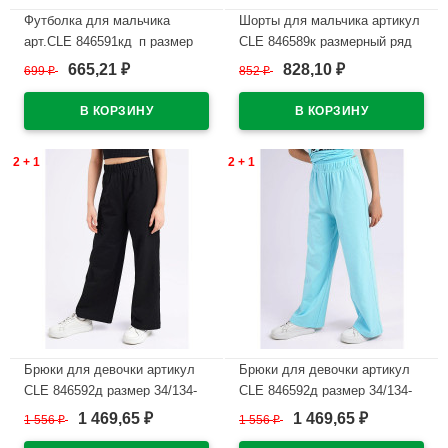
Футболка для мальчика
Шорты для мальчика артикул
арт.CLE 846591кд_п размер
CLE 846589к размерный ряд
34/134-42/158 цвет джинсовый
34/134-42/158 цвет черный
665,21
828,10
699
₽
852
₽
₽
₽
В наличии
В наличии
2 + 1
2 + 1
Брюки для девочки артикул
Брюки для девочки артикул
CLE 846592д размер 34/134-
CLE 846592д размер 34/134-
42/158 цвет черный
42/158 цвет голубой
1 469,65
1 469,65
1 556
₽
1 556
₽
₽
₽
В наличии
В наличии