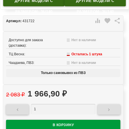
ДРУГИЕ МОДЕЛИ C
ДРУГИЕ МОДЕЛИ C
РАЗМЕРОМ: 36/140
РАЗМЕРОМ: 36/140

favorite

Артикул:
431722
Доступно для заказа
Нет в наличии
(доставка):
ТЦ Весна:
Осталась 1 штука
Чаадаева, ПВЗ:
Нет в наличии
Только самовывоз из ПВЗ
1 966,90
₽
2 083
₽

