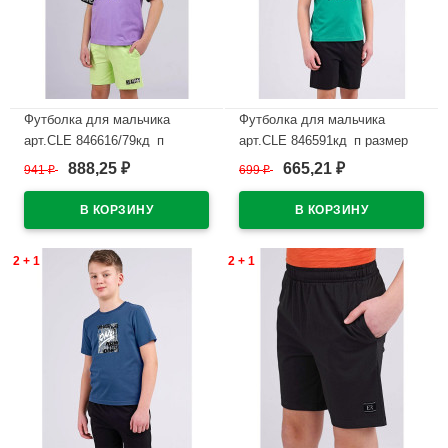
Футболка для мальчика
Футболка для мальчика
арт.CLE 846616/79кд_п
арт.CLE 846591кд_п размер
размер 34/134-42/158 цвет
34/134-42/158 цвет зеленый
888,25
665,21
941
₽
699
₽
₽
₽
лавандовый
В наличии
В наличии
2 + 1
2 + 1