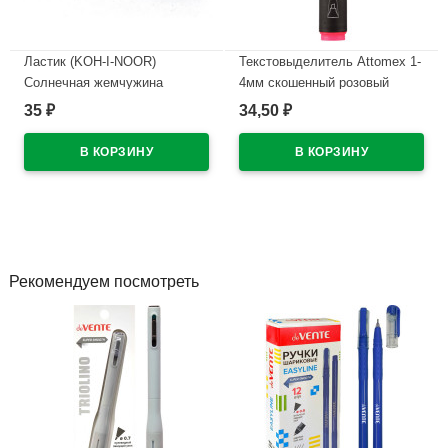
Ластик (KOH-I-NOOR)
Текстовыделитель Attomex 1-
Солнечная жемчужина
4мм скошенный розовый
(Sunpearl) 60*13мм
арт.5045303
35
34,50
₽
₽
арт.6541/60-56
В наличии
В наличии
Рекомендуем посмотреть