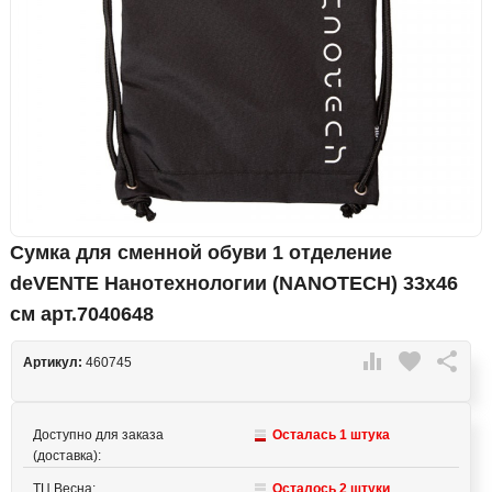
Сумка для сменной обуви 1 отделение
deVENTE Нанотехнологии (NANOTECH) 33х46
см арт.7040648

favorite

Артикул:
460745
Доступно для заказа
Осталась 1 штука
(доставка):
ТЦ Весна:
Осталось 2 штуки