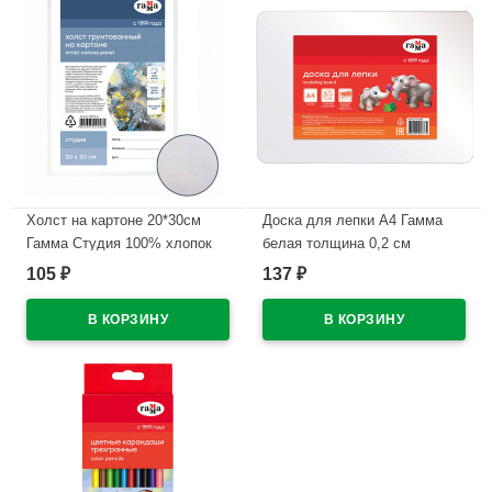
Холст на картоне 20*30см
Доска для лепки А4 Гамма
Гамма Студия 100% хлопок
белая толщина 0,2 см
280г/м мелкое зерно
арт.10122028
105
137
₽
₽
арт.280818_02
В наличии
В наличии