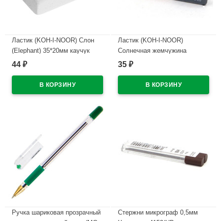
Ластик (KOH-I-NOOR) Слон
Ластик (KOH-I-NOOR)
(Elephant) 35*20мм каучук
Солнечная жемчужина
арт.300/40-48
(Sunpearl) 60*13мм
44
35
₽
₽
арт.6541/60-56
В наличии
В наличии
Ручка шариковая прозрачный
Стержни микрограф 0,5мм