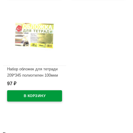
Набор обложек для тетради
209*345 полиэтилен 100мкм
10 штук в наборе арт Т100-10
97
₽
В наличии