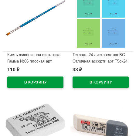
Кисть живописная синтетика
Тетрадь 24 листа клетка BG
Гамма №06 плоская арт
Отличная ассорти арт Т5ск24
280618 08 06
11785
110
33
₽
₽
В наличии
В наличии