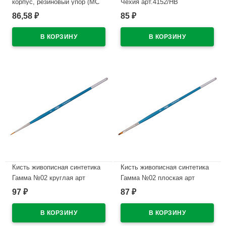
корпус, резиновый упор (MC
Чехия арт.4152/НВ
Gold) зеленый, 0,5мм, масло
86,58
85
₽
₽
В наличии
арт.MC-04
В наличии
Кисть живописная синтетика
Кисть живописная синтетика
Гамма №02 круглая арт
Гамма №02 плоская арт
280618 07 02
280618 08 02
97
87
₽
₽
В наличии
В наличии