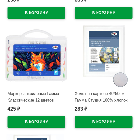
бокс арт.16062025_12
бокс арт.15062025_24
В наличии
В наличии
Маркеры акриловые Гамма
Холст на картоне 40*50см
Классические 12 цветов
Гамма Студия 100% хлопок
двусторонние пластиковый
280г/м мелкое зерно
425
283
₽
₽
бокс арт.15062025_12
арт.280818_09
В наличии
В наличии