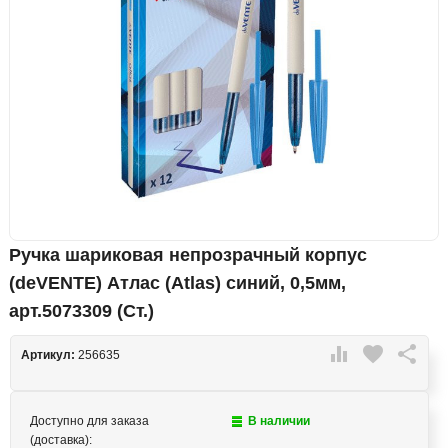
Ручка шариковая непрозрачный корпус
(deVENTE) Атлас (Atlas) синий, 0,5мм,
арт.5073309 (Ст.)

favorite

Артикул:
256635
Доступно для заказа
В наличии
(доставка):