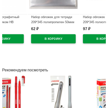
й
Набор обложек для тетради
Набор обложек для тетради
209*345 полипропилен 50мкм
209*345 полиэтилен 100мкм
овый
10 штук в наборе арт.Т50-10п
10 штук в наборе арт Т100-10
62
97
₽
₽
В наличии
В наличии
Рекомендуем посмотреть