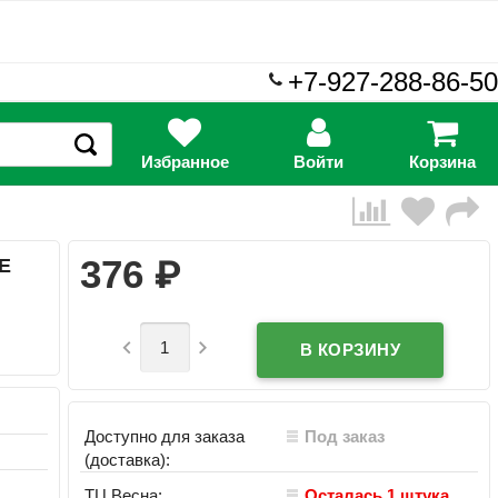
+7-927-288-86-50
Избранное
Войти
Корзина
₽
376
E


Доступно для заказа
Под заказ
(доставка):
ТЦ Весна:
Осталась 1 штука