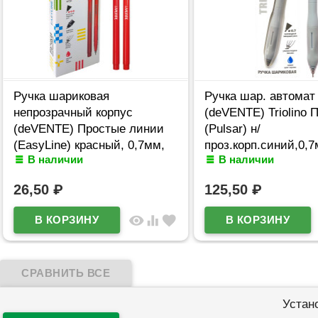
Ручка шариковая
Ручка шар. автомат
непрозрачный корпус
(deVENTE) Triolino 
(deVENTE) Простые линии
(Pulsar) н/
(EasyLine) красный, 0,7мм,
проз.корп.синий,0,
В наличии
В наличии
игла красный корпус
арт.5070611 (Ст12)
арт.5073628
26,50
₽
125,50
₽
visibility
equalizer
favorite
Устан