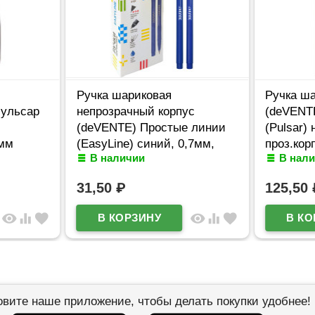
Ручка шариковая
Ручка ша
Пульсар
непрозрачный корпус
(deVENTE
(deVENTE) Простые линии
(Pulsar) 
7мм
(EasyLine) синий, 0,7мм,
проз.кор
В наличии
В нал
игла синий корпус
арт.5070
арт.5073626
31,50
₽
125,50
visibility
equalizer
favorite
visibility
equalizer
favorite
овите наше приложение, чтобы делать покупки удобнее!