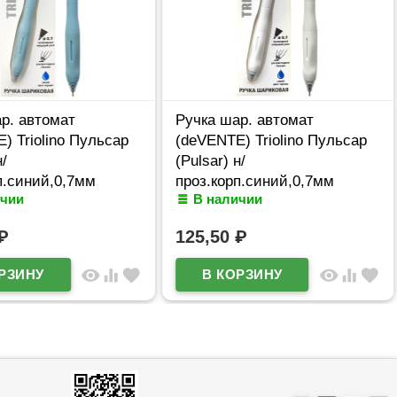
р. автомат
Ручка шар. автомат
) Triolino Пульсар
(deVENTE) Triolino Пульсар
н/
(Pulsar) н/
п.синий,0,7мм
проз.корп.синий,0,7мм
ичии
В наличии
610 (Ст12)
арт.5070609 (Ст12)
₽
125,50
₽
visibility
equalizer
favorite
visibility
equalizer
favorite