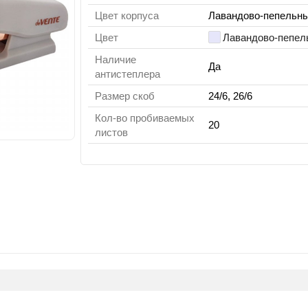
Цвет корпуса
Лавандово-пепельн
Цвет
Лавандово-пепел
Наличие
Да
антистеплера
Размер скоб
24/6, 26/6
Кол-во пробиваемых
20
листов