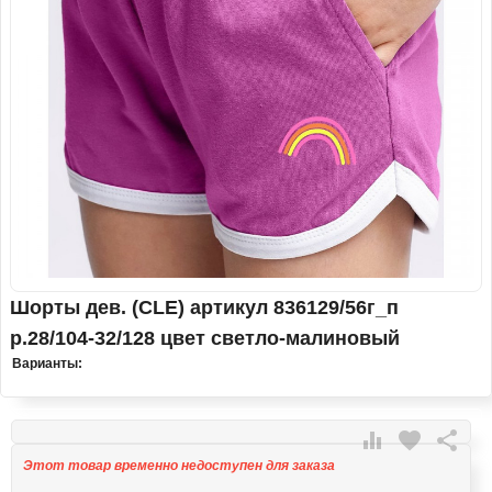
Шорты дев. (CLE) артикул 836129/56г_п
р.28/104-32/128 цвет светло-малиновый
Варианты:

favorite

Этот товар временно недоступен для заказа