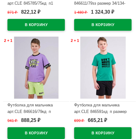
арт.CLE 845785/75кд_п1
846611/79зз размер 34/134-
размер 34/134-42/158 цвет
42/158 цвет черный
822,12
1 324,30
871
₽
1 480
₽
₽
₽
молочный
В наличии
В наличии
2 + 1
2 + 1
Футболка для мальчика
Футболка для мальчика
арт.CLE 846616/79кд_п
арт.CLE 846591кд_п размер
размер 34/134-42/158 цвет
34/134-42/158 цвет зеленый
888,25
665,21
941
₽
699
₽
₽
₽
лавандовый
В наличии
В наличии