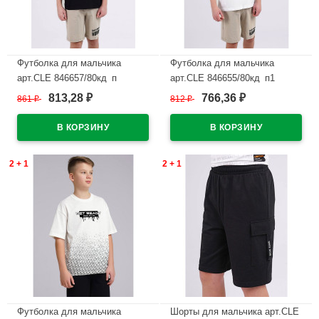
Футболка для мальчика
Футболка для мальчика
арт.CLE 846657/80кд_п
арт.CLE 846655/80кд_п1
размер 34/134-42/158 цвет
размер 34/134-42/158 цвет
813,28
766,36
861
₽
812
₽
₽
₽
черный
белый
В наличии
В наличии
2 + 1
2 + 1
Футболка для мальчика
Шорты для мальчика арт.CLE