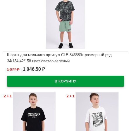
Шорты для мальчика артикул CLE 846589к размерный ряд
34/134-42/158 цвет светло-зеленый
1 046,50
1 077
₽
₽
В наличии
2 + 1
2 + 1