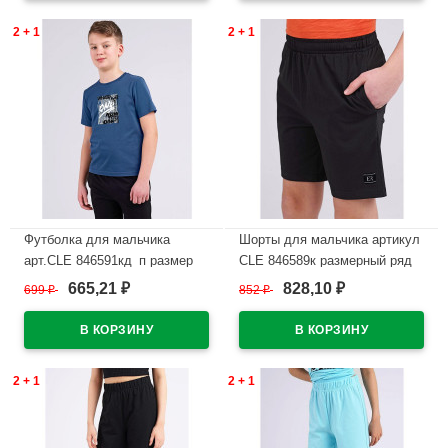
2 + 1
2 + 1
Футболка для мальчика
Шорты для мальчика артикул
арт.CLE 846591кд_п размер
CLE 846589к размерный ряд
34/134-42/158 цвет джинсовый
34/134-42/158 цвет черный
665,21
828,10
699
₽
852
₽
₽
₽
В наличии
В наличии
2 + 1
2 + 1