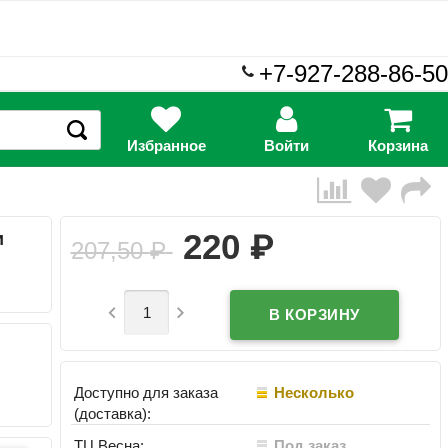
+7-927-288-86-50
Избранное
Войти
Корзина
₽
220
и
207,50
₽


Доступно для заказа
Несколько
(доставка):
ТЦ Весна:
Под заказ