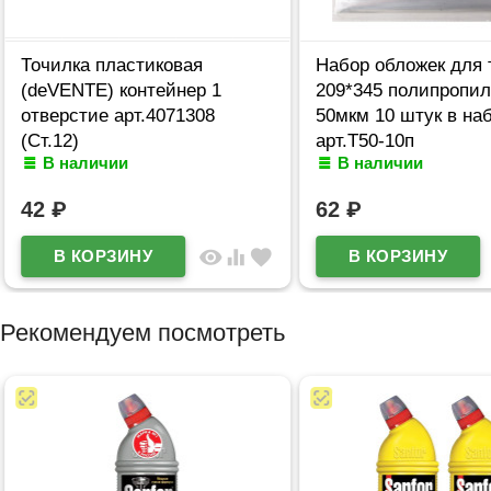
Точилка пластиковая
Набор обложек для 
(deVENTE) контейнер 1
209*345 полипропил
отверстие арт.4071308
50мкм 10 штук в на
(Ст.12)
арт.Т50-10п
В наличии
В наличии
42
₽
62
₽
visibility
equalizer
favorite
Рекомендуем посмотреть