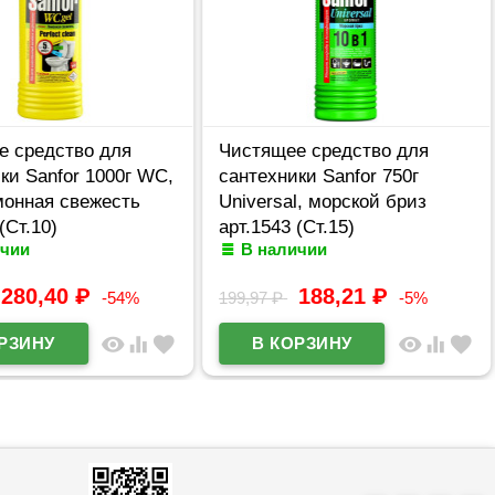
е средство для
Чистящее средство для
ки Sanfor 1000г WC,
сантехники Sanfor 750г
монная свежесть
Universal, морской бриз
(Ст.10)
арт.1543 (Ст.15)
ичии
В наличии
280,40
₽
188,21
₽
-54%
199,97
₽
-5%
visibility
equalizer
favorite
visibility
equalizer
favorite