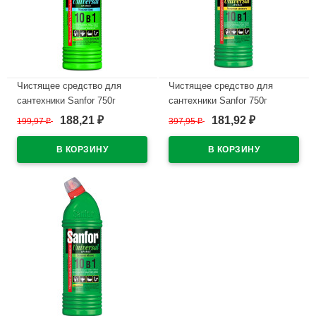
Чистящее средство для
Чистящее средство для
сантехники Sanfor 750г
сантехники Sanfor 750г
Universal, морской бриз
Universal, лимонная свежесть
188,21
181,92
199,97
₽
397,95
₽
₽
₽
арт.1543 (Ст.15)
арт.1544 (Ст.15)
В наличии
В наличии