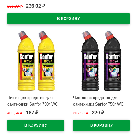
236,02
250,77
₽
₽
В наличии
Чистящее средство для
Чистящее средство для
сантехники Sanfor 750г WC
сантехники Sanfor 750г WC
gel, лимонная свежесть
гель, Special black арт.1896
187
220
409,64
₽
207,50
₽
₽
₽
арт.1550 (Ст.15)
(Ст.15)
В наличии
В наличии