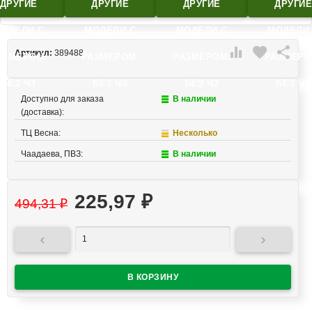
ДРУГИЕ
ДРУГИЕ
ДРУГИЕ
ДРУГИ
ОДЕЛИ C
МОДЕЛИ C
МОДЕЛИ C
МОДЕЛИ

favorite

Артикул:
389488
АЗМЕРОМ:
РАЗМЕРОМ:
РАЗМЕРОМ:
РАЗМЕРО
БЕЗ ЧЗ
БЕЗ ЧЗ
БЕЗ ЧЗ
БЕЗ ЧЗ
Доступно для заказа
В наличии
(доставка):
ТЦ Весна:
Несколько
Чаадаева, ПВЗ:
В наличии
225,97
₽
494,31
₽

