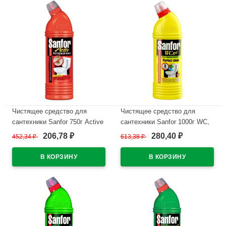
Чистящее средство для
Чистящее средство для
сантехники Sanfor 750г Active
сантехники Sanfor 1000г WC,
антиржавчина арт.1557 (Ст.15)
гель, лимонная свежесть
206,78
280,40
452,34
₽
613,38
₽
₽
₽
арт.1954 (Ст.10)
В наличии
В наличии