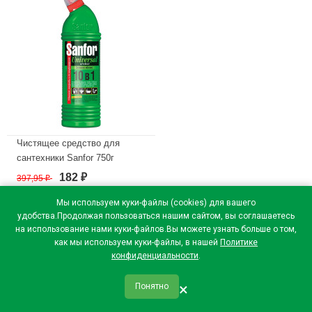
Чистящее средство для
сантехники Sanfor 750г
Universal, зеленое яблоко
182
397,95
₽
₽
арт.1542 (Ст.15)
Мы используем куки-файлы (cookies) для вашего
В наличии
удобства.Продолжая пользоваться нашим сайтом, вы соглашаетесь
на использование нами куки-файлов.Вы можете узнать больше о том,
как мы используем куки-файлы, в нашей
Политике
конфиденциальности
.
×
Понятно
qr_code
home
favorite
verified
person
Главная
Закладки
Мои купоны
Профиль