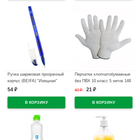
Ручка шариковая прозрачный
Перчатки хлопчатобумажные
корпус (BEIFA) "Изящная"
без ПВХ 10 класс 5 ниток 148
синий, 0,7мм, масло арт.ТА
тэкс
54
21
₽
42
₽
₽
3176- BL
В наличии
В наличии