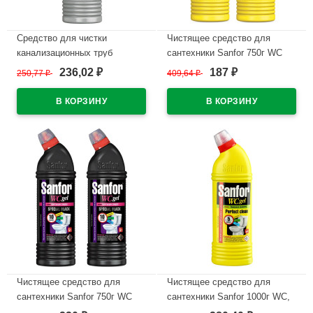
Средство для чистки
Чистящее средство для
канализационных труб
сантехники Sanfor 750г WC
Санфор 1000г 5 минут,
gel, лимонная свежесть
236,02
187
250,77
₽
409,64
₽
₽
₽
устранение сложных засоров
арт.1550 (Ст.15)
арт.1957 (Ст.10)
В наличии
В наличии
Чистящее средство для
Чистящее средство для
сантехники Sanfor 750г WC
сантехники Sanfor 1000г WC,
гель, Special black арт.1896
гель, лимонная свежесть