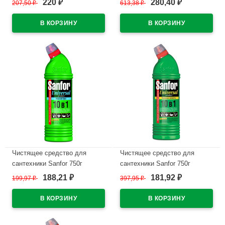
220
280,40
207,50
₽
613,38
₽
₽
₽
(Ст.15)
арт.1954 (Ст.10)
В наличии
В наличии
Чистящее средство для
Чистящее средство для
сантехники Sanfor 750г
сантехники Sanfor 750г
Universal, морской бриз
Universal, лимонная свежесть
188,21
181,92
199,97
₽
397,95
₽
₽
₽
арт.1543 (Ст.15)
арт.1544 (Ст.15)
В наличии
В наличии