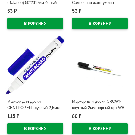
(Balance) 50*23*9мм белый
Солнечная жемчужина
арт.34638
(Sunpearl) 60*18мм
53
53
₽
₽
арт.6541/40
В наличии
В наличии
Маркер для доски
Маркер для доски CROWN
CENTROPEN круглый 2,5мм
круглый 2мм черный арт.WB-
синий арт.8559/1С/8569
505
115
80
₽
₽
В наличии
В наличии