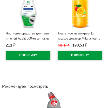
Чистящее средство для плит
Туалетное мыло-крем 1л
и печей Azelit 500мл антижир
жидкое дозатор Milana манго
гель Grass арт.218555
и лайм Grass арт.125418
211
198,53
₽
496,34
₽
₽
В наличии
В наличии
Рекомендуем посмотреть