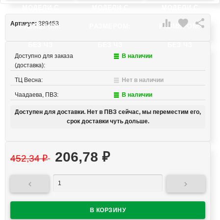
МОДЕЛИ C
МОДЕЛИ C
МОДЕЛИ C

favorite

Артикул:
389453
РАЗМЕРОМ:
РАЗМЕРОМ:
РАЗМЕРОМ:
БЕЗ ЧЗ
БЕЗ ЧЗ
БЕЗ ЧЗ
Доступно для заказа
В наличии
(доставка):
ТЦ Весна:
Нет в наличии
Чаадаева, ПВЗ:
В наличии
Доступен для доставки. Нет в ПВЗ сейчас, мы переместим его,
срок доставки чуть дольше.
206,78
₽
452,34
₽

