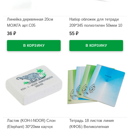
Линейка деревянная 20см
Набор обложек для тетради
МОЖГА арт.С05
209*345 полиэтилен 50мкм 10
штук в наборе арт Т50-10
36
55
₽
₽
В наличии
В наличии
Ластик (KOH-I-NOOR) Слон
Тетрадь 18 листов линия
(Elephant) 30*20мм каучук
(КФОБ) Великолепная