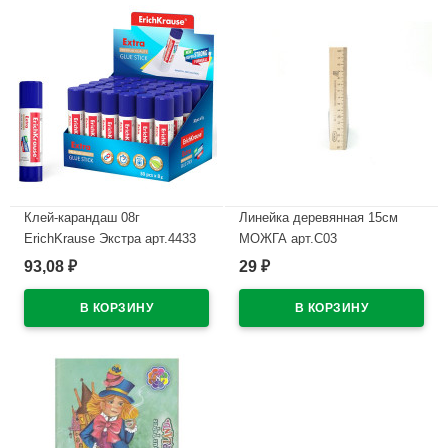
Клей-карандаш 08г
Линейка деревянная 15см
ErichKrause Экстра арт.4433
МОЖГА арт.С03
(Ст.30)
93,08
29
₽
₽
В наличии
В наличии