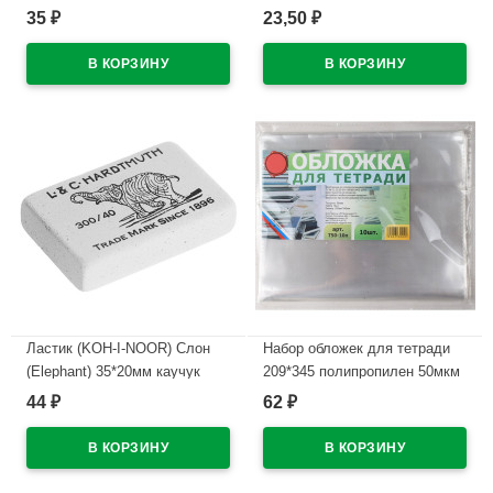
арт.300/60
пятерка ассорти арт TW 518
35
23,50
₽
₽
O0 V5 1
В наличии
В наличии
Ластик (KOH-I-NOOR) Слон
Набор обложек для тетради
(Elephant) 35*20мм каучук
209*345 полипропилен 50мкм
арт.300/40-48
10 штук в наборе арт.Т50-10п
44
62
₽
₽
В наличии
В наличии