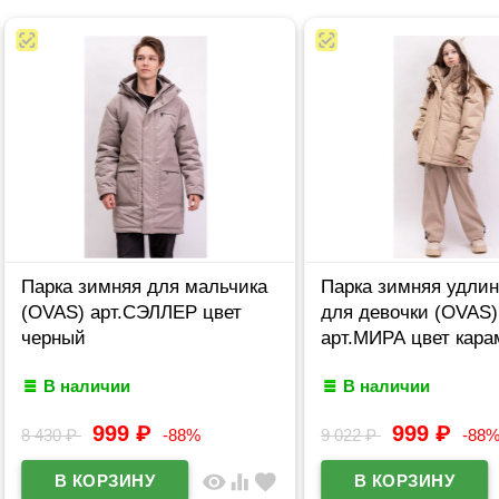
Парка зимняя для мальчика
Парка зимняя удли
(OVAS) арт.СЭЛЛЕР цвет
для девочки (OVAS)
черный
арт.МИРА цвет кара
В наличии
В наличии
999
₽
999
₽
8 430
₽
-88%
9 022
₽
-88
visibility
equalizer
favorite