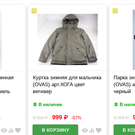
ненная
Куртка зимняя для мальчика
Парка з
(OVAS) арт.ХОГА цвет
(OVAS) 
мель
ветивер
черный
В наличии
В нал
999
₽
%
8 050
₽
-87%
8 359
₽
visibility
equalizer
favorite
visibility
equalizer
favorite