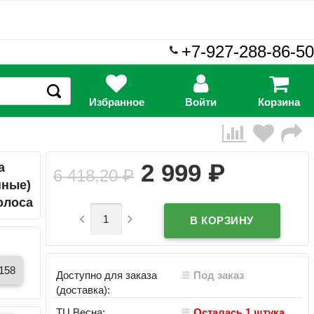
+7-927-288-86-50
Избранное
Войти
Корзина
₽
2 999
а
6 418,20
₽
нные)
олоса


/158
Доступно для заказа
Под заказ
(доставка):
ТЦ Весна:
Осталась 1 штука