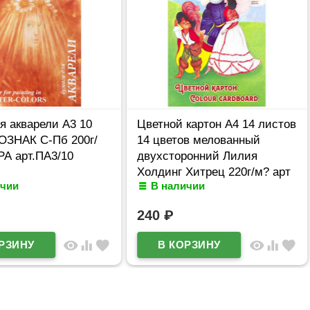
я акварели А3 10
Цветной картон А4 14 листов
ГОЗНАК С-Пб 200г/
14 цветов мелованный
РА арт.ПА3/10
двухсторонний Лилия
Холдинг Хитрец 220г/м? арт
ичии
В наличии
ЦК-5613
240
₽
visibility
equalizer
favorite
visibility
equalizer
favorite