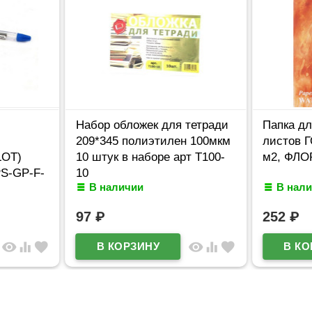
Набор обложек для тетради
Папка дл
209*345 полиэтилен 100мкм
листов 
LOT)
10 штук в наборе арт Т100-
м2, ФЛО
PS-GP-F-
10
В наличии
В нал
97
₽
252
₽
visibility
equalizer
favorite
visibility
equalizer
favorite