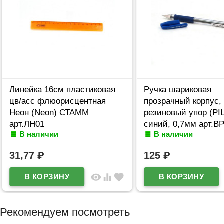
Линейка 16см пластиковая
Ручка шариковая
цв/асс флюорисцентная
прозрачный корпус,
Неон (Neon) СТАММ
резиновый упор (PI
арт.ЛН01
синий, 0,7мм арт.B
В наличии
В наличии
L
31,77
₽
125
₽
visibility
equalizer
favorite
Рекомендуем посмотреть