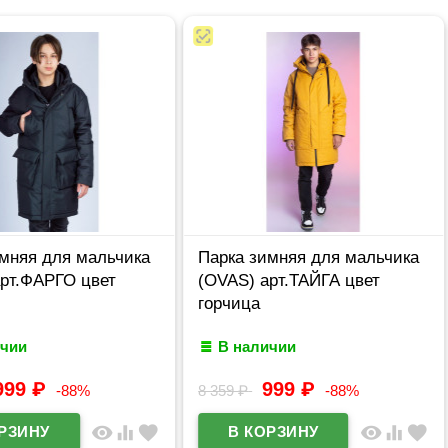
имняя для мальчика
Парка зимняя для мальчика
арт.ФАРГО цвет
(OVAS) арт.ТАЙГА цвет
горчица
ичии
В наличии
999
₽
999
₽
-88%
8 359
₽
-88%
visibility
equalizer
favorite
visibility
equalizer
favorite