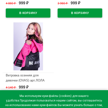
размерный ряд 32/122-36/140
размерный ряд 28/98-30/116
999
999
4 860
₽
3 960
₽
₽
₽
цвет фуксия
цвет синий
В наличии
В наличии
Ветровка осенняя для
девочки (OVAS) арт.ЛОЛА
размер размерный ряд 28/98-
999
4 140
₽
₽
30/116 цвет фуксия
Мы используем куки-файлы (cookies) для вашего
В наличии
удобства.Продолжая пользоваться нашим сайтом, вы соглашаетесь
на использование нами куки-файлов.Вы можете узнать больше о том,