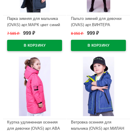
Парка зимняя для мальчика
Пальто зимний для девочки
(OVAS) арт.МАРК цвет синий
(OVAS) арт.ВИНТЕРА
размерный ряд 32/122-36/140
999
999
7 585
₽
8 050
₽
₽
₽
В наличии
цвет голубой
В наличии
Куртка удлиненная осенняя
Ветровка осенняя для
для девочки (OVAS) арт.АВА
мальчика (OVAS) арт.МИЛАН