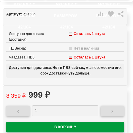
МОДЕЛИ C
МОДЕЛИ C
МОДЕЛИ C

favorite

Артикул:
424764
РАЗМЕРОМ:
РАЗМЕРОМ:
РАЗМЕРОМ:
42/164
42/164
42/164
Доступно для заказа
Осталась 1 штука
(доставка):
ТЦ Весна:
Нет в наличии
Чаадаева, ПВЗ:
Осталась 1 штука
Доступен для доставки. Нет в ПВЗ сейчас, мы переместим его,
срок доставки чуть дольше.
999
₽
8 359
₽

