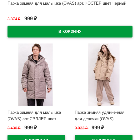
Парка зимняя для мальчика (OVAS) арт.ФОСТЕР цвет черный
В наличии
999
8 874
₽
₽
Парка зимняя для мальчика
Парка зимняя удлиненная
(OVAS) арт.СЭЛЛЕР цвет
для девочки (OVAS)
черный
арт.МИРА цвет карамель
999
999
8 430
₽
9 022
₽
₽
₽
В наличии
В наличии