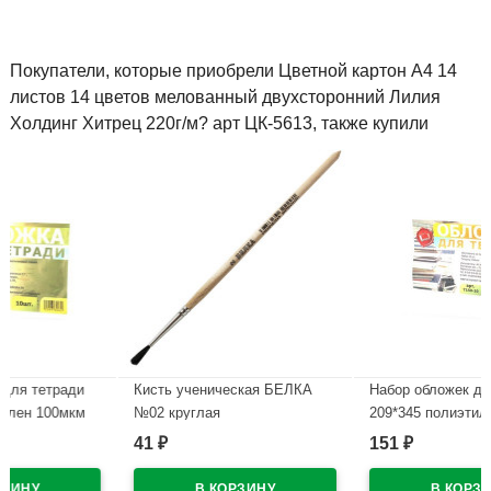
Покупатели, которые приобрели Цветной картон А4 14
листов 14 цветов мелованный двухсторонний Лилия
Холдинг Хитрец 220г/м? арт ЦК-5613, также купили
ди
Кисть ученическая БЕЛКА
Набор обложек для тетради
км
№02 круглая
209*345 полиэтилен 150мкм
0-10
10 штук в наборе арт Т150-1
41
151
₽
₽
В наличии
В наличии