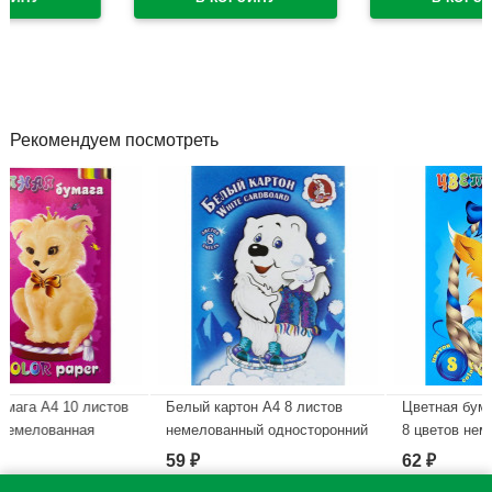
Рекомендуем посмотреть
листов
Белый картон А4 8 листов
Цветная бумага А4 16 лис
я
немелованный односторонний
8 цветов немелованная
Лилия Холдинг Мишка 235 г/м
односторонняя Лилия
59
62
₽
₽
 в
арт НБК 8/А4
Холдинг Котик 70г/м на ск