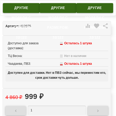
ДРУГИЕ
ДРУГИЕ
ДРУГИЕ
МОДЕЛИ C
МОДЕЛИ C
МОДЕЛИ C

favorite

Артикул:
412975
РАЗМЕРОМ:
РАЗМЕРОМ:
РАЗМЕРОМ:
32/122
32/122
32/122
Доступно для заказа
Осталась 1 штука
(доставка):
ТЦ Весна:
Нет в наличии
Чаадаева, ПВЗ:
Осталась 1 штука
Доступен для доставки. Нет в ПВЗ сейчас, мы переместим его,
срок доставки чуть дольше.
999
₽
4 860
₽

