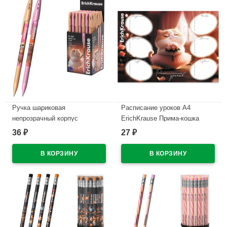
Ручка шариковая
Расписание уроков А4
непрозрачный корпус
ErichKrause Прима-кошка
(ErichKrause) Прима-кошка
арт.65307
36
27
₽
₽
(Prima Cat) синий, 0,7/0,35
В наличии
арт.65352 (Ст.50)
В наличии