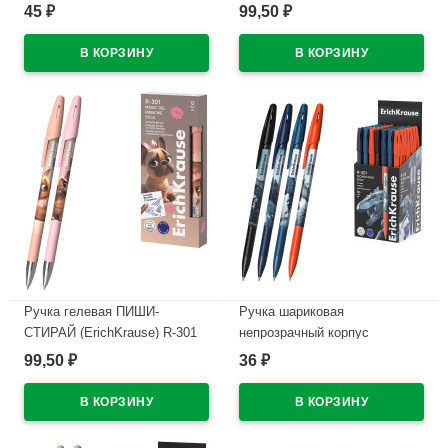
тонированный арт.64886
Магия Кубомир (Magic Block)
45
99,50
₽
₽
синий, 0,5мм арт.65233
В наличии
В наличии
Ручка гелевая ПИШИ-
Ручка шариковая
СТИРАЙ (ErichKrause) R-301
непрозрачный корпус
Магия Френч (Magic Frenchie)
(ErichKrause) Техно Дино
99,50
36
₽
₽
синий, 0,5мм арт.65335
(Techno Dino) синий, 0,7/0,35
арт.65178 (Ст.50)
В наличии
В наличии