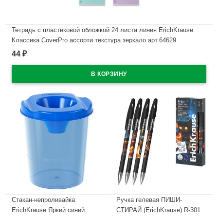
Тетрадь с пластиковой обложкой 24 листа линия ErichKrause
Классика CoverPrо ассорти текстура зеркало арт.64629
44
₽
В наличии
Стакан-непроливайка
Ручка гелевая ПИШИ-
ErichKrause Яркий синий
СТИРАЙ (ErichKrause) R-301