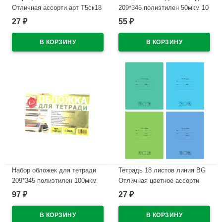
Отличная ассорти арт Т5ск18
209*345 полиэтилен 50мкм 10
11775
штук в наборе арт Т50-10
27
55
₽
₽
В наличии
В наличии
Набор обложек для тетради
Тетрадь 18 листов линия BG
209*345 полиэтилен 100мкм
Отличная цветное ассорти
10 штук в наборе арт Т100-10
арт Т5ск18 11780
97
27
₽
₽
В наличии
В наличии