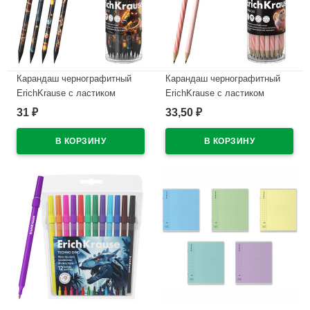
Карандаш чернографитный
Карандаш чернографитный
ErichKrause с ластиком
ErichKrause с ластиком
Кубомир (Mine Block) HB
Прима-кошка (Prima Cat) HB
31
33,50
₽
₽
круглый корпус ассорти
круглый корпус ассорти
пластик арт.65314 (Ст.42)
пластик арт.65385 (Ст.42)
В наличии
В наличии