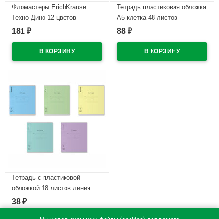
Фломастеры ErichKrause
Тетрадь пластиковая обложка
Техно Дино 12 цветов
А5 клетка 48 листов
арт.65030
ErichKrause CoverPrо
181
88
₽
₽
текстура зеркало ассорти
В наличии
арт.64630
В наличии
Тетрадь с пластиковой
обложкой 18 листов линия
ErichKrause Классика
38
₽
CoverPrо ассорти текстура
зеркало арт.64625