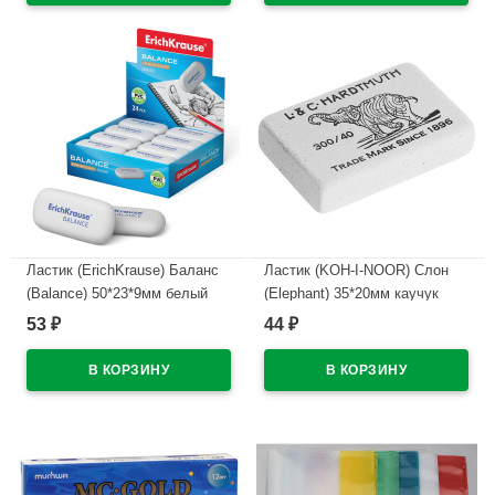
Ластик (ErichKrause) Баланс
Ластик (KOH-I-NOOR) Слон
(Balance) 50*23*9мм белый
(Elephant) 35*20мм каучук
арт.34638
арт.300/40-48
53
44
₽
₽
В наличии
В наличии