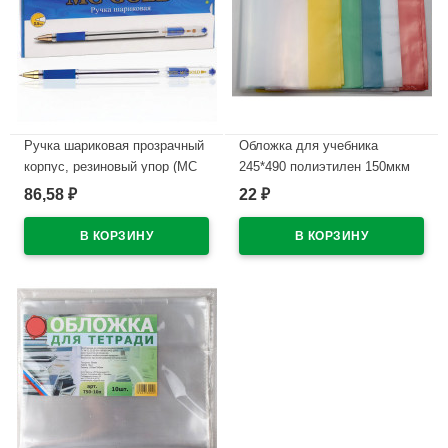
Ручка шариковая прозрачный
Обложка для учебника
корпус, резиновый упор (MC
245*490 полиэтилен 150мкм
Gold) синий, 0,5мм, масло
универсальная М арт У 245
86,58
22
₽
₽
арт.BMC-02
В наличии
В наличии