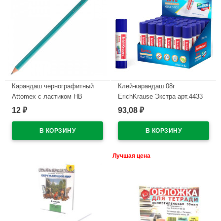
Карандаш чернографитный
Клей-карандаш 08г
Attomex с ластиком НВ
ErichKrause Экстра арт.4433
зеленый корпус, пластиковый
(Ст.30)
12
93,08
₽
₽
арт.5032601
В наличии
В наличии
Лучшая цена