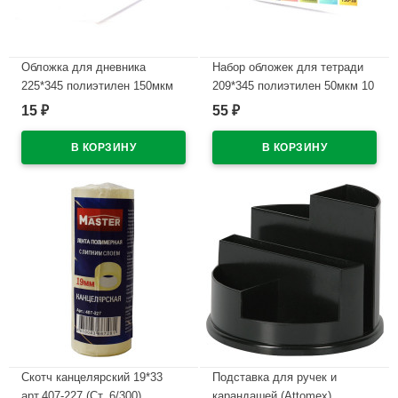
Обложка для дневника
Набор обложек для тетради
225*345 полиэтилен 150мкм
209*345 полиэтилен 50мкм 10
М арт Д150-100
штук в наборе арт Т50-10
15
55
₽
₽
В наличии
В наличии
Скотч канцелярский 19*33
Подставка для ручек и
арт.407-227 (Ст. 6/300)
карандашей (Attomex)