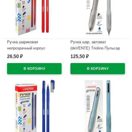
Ручка шариковая
Ручка шар. автомат
непрозрачный корпус
(deVENTE) Triolino Пульсар
(deVENTE) Простые линии
(Pulsar) н/
26,50
125,50
₽
₽
(EasyLine) красный, 0,7мм,
проз.корп.синий,0,7мм
игла красный корпус
арт.5070611 (Ст12)
арт.5073628
В наличии
В наличии