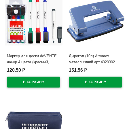
Маркер для доски deVENTE
Дырокол (10л) Attomex
набор 4 цвета (красный,
металл синий арт.4020302
синий, черный, зеленый) 2мм
120,50
151,56
₽
₽
В наличии
колпачок со стирателем и
магнитом для крепления
арт.5040605 (Ст.4)
В наличии