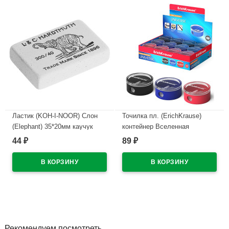
Ластик (KOH-I-NOOR) Слон
Точилка пл. (ErichKrause)
(Elephant) 35*20мм каучук
контейнер Вселенная
арт.300/40-48
Классика (Universe) арт.21828
44
89
₽
₽
(Ст.24)
В наличии
В наличии
Рекомендуем посмотреть