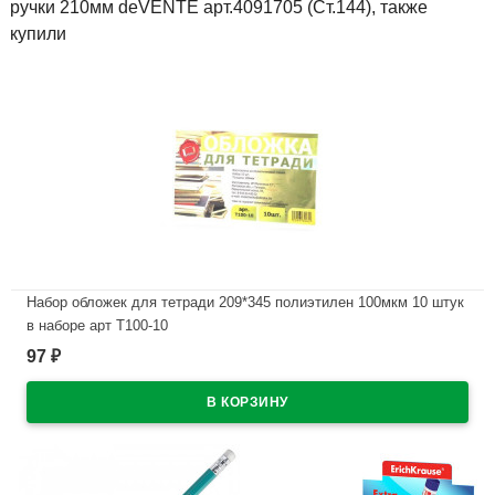
ручки 210мм deVENTE арт.4091705 (Ст.144), также
купили
Набор обложек для тетради 209*345 полиэтилен 100мкм 10 штук
в наборе арт Т100-10
97
₽
В наличии