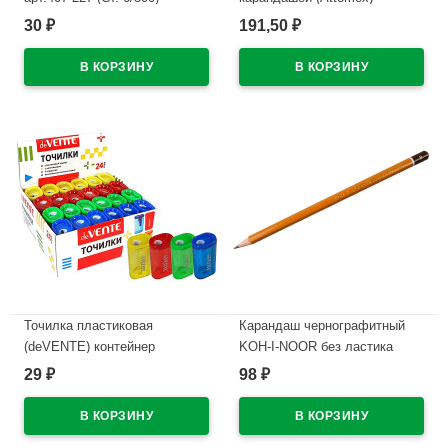
Классика (Classic) черная
30
191,50
₽
₽
В наличии
арт.4102400
В наличии
Точилка пластиковая
Карандаш чернографитный
(deVENTE) контейнер
KOH-I-NOOR без ластика
прямоугольная арт.4071313
арт.1500 В
29
98
₽
₽
В наличии
В наличии