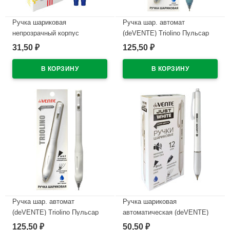
Ручка шариковая
Ручка шар. автомат
непрозрачный корпус
(deVENTE) Triolino Пульсар
(deVENTE) Простые линии
(Pulsar) н/
31,50
125,50
₽
₽
(EasyLine) синий, 0,7мм, игла
проз.корп.синий,0,7мм
синий корпус арт.5073626
арт.5070610 (Ст12)
В наличии
В наличии
Ручка шар. автомат
Ручка шариковая
(deVENTE) Triolino Пульсар
автоматическая (deVENTE)
(Pulsar) н/
ПРОСТО БЕЛЫЙ (JUST
125,50
50,50
₽
₽