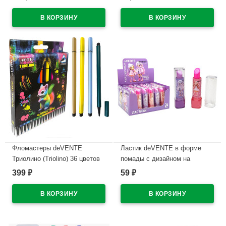
проз.корп.синий,0,7мм
WHITE) непрозрачный корпус,
арт.5070609 (Ст12)
каучуковый держатель,
синий, 0,5мм, масло
В наличии
арт.5070500 (Ст.12)
В наличии
Фломастеры deVENTE
Ластик deVENTE в форме
Триолино (Triolino) 36 цветов
помады с дизайном на
трехгранные картонная
корпусе арт.8030619
399
59
₽
₽
коробка арт.5084500
В наличии
В наличии