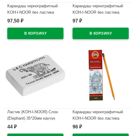
Карандаш чернографитный
Карандаш чернографитный
KOH-I-NOOR без ластика
KOH-I-NOOR без ластика
арт.1500 2В
арт.1500 Н
97,50
97
₽
₽
В наличии
В наличии
Ластик (KOH-I-NOOR) Слон
Карандаш чернографитный
(Elephant) 35*20мм каучук
KOH-I-NOOR без ластика
арт.300/40-48
арт.1500 3В
44
96
₽
₽
В наличии
В наличии