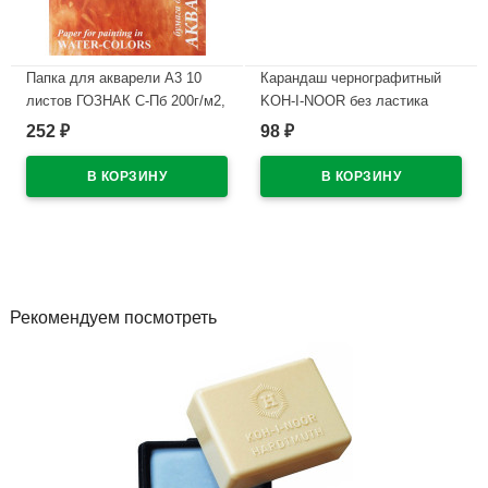
Папка для акварели А3 10
Карандаш чернографитный
листов ГОЗНАК С-Пб 200г/м2,
KOH-I-NOOR без ластика
ФЛОРА арт.ПА3/10
арт.1500 4В
252
98
₽
₽
В наличии
В наличии
Рекомендуем посмотреть