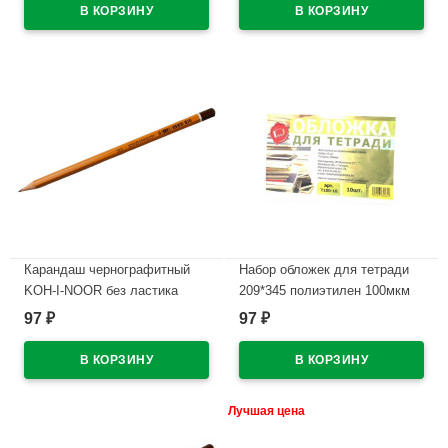
Карандаш чернографитный
Набор обложек для тетради
KOH-I-NOOR без ластика
209*345 полиэтилен 100мкм
арт.1500 2Н
10 штук в наборе арт Т100-10
97
97
₽
₽
В наличии
В наличии
Лучшая цена