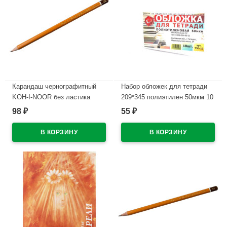
Карандаш чернографитный
Набор обложек для тетради
KOH-I-NOOR без ластика
209*345 полиэтилен 50мкм 10
арт.1500 8В
штук в наборе арт Т50-10
98
55
₽
₽
В наличии
В наличии