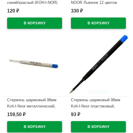
синий/красный (KOH-I-NOR)
NOOR Львенок 12 цветов
3,8мм арт.3423 (Ст.12)
арт.3552012034KS
120
330
₽
₽
В наличии
В наличии
Стержень шариковый 98мм
Стержень шариковый 98мм
Koh-I-Noor металлический,
Koh-I-Noor пластиковый,
0,8мм, синий арт.4442Е
0,8мм, синий арт.4441Е
159,50
93
₽
₽
В наличии
В наличии