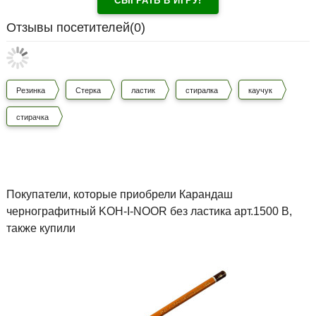
СЫГРАТЬ В ИГРУ!
Отзывы посетителей(
0
)
Резинка
Стерка
ластик
стиралка
каучук
стирачка
Покупатели, которые приобрели Карандаш
чернографитный KOH-I-NOOR без ластика арт.1500 В,
также купили