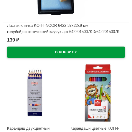
Ластик-клячка KOH-I-NOOR 6422 37х22х9 мм,
голубой,синтетический каучук арт.6422015007KD/6422015007K
139
₽
В наличии
Карандаш двухцветный
Карандаши цветные KOH-I-