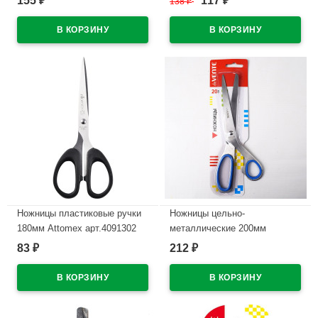
155
117
₽
138
₽
₽
кольца арт.4091701(Ст.12)
В наличии
В наличии
Ножницы пластиковые ручки
Ножницы цельно-
180мм Attomex арт.4091302
металлические 200мм
deVENTE прорезиненные
83
212
₽
₽
В наличии
кольца арт.4091702(Ст.12)
В наличии