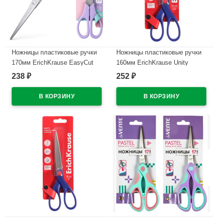
Ножницы пластиковые ручки
Ножницы пластиковые ручки
170мм ErichKrause EasyCut
160мм ErichKrause Unity
Paste ассорти арт.60875
синий арт.60843
238
252
₽
₽
В наличии
В наличии