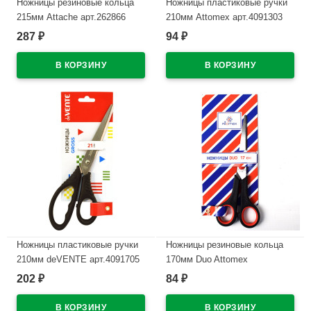
Ножницы резиновые кольца
Ножницы пластиковые ручки
215мм Attache арт.262866
210мм Attomex арт.4091303
(Ст.4)
287
94
₽
₽
В наличии
В наличии
Ножницы пластиковые ручки
Ножницы резиновые кольца
210мм deVENTE арт.4091705
170мм Duo Attomex
(Ст.144)
арт.4091821 (Ст.12)
202
84
₽
₽
В наличии
В наличии