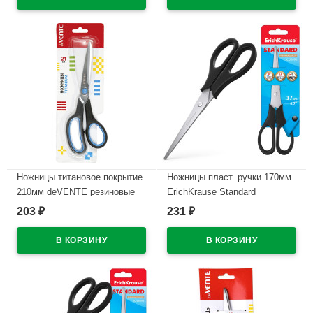
Ножницы титановое покрытие
Ножницы пласт. ручки 170мм
210мм deVENTE резиновые
ErichKrause Standard
кольца арт.4091306 (Ст.12)
арт.14861
203
231
₽
₽
В наличии
В наличии