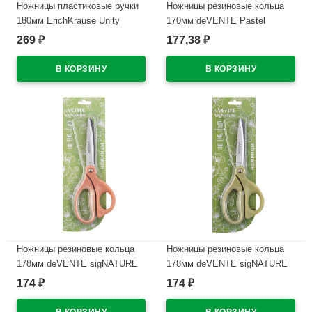
Ножницы пластиковые ручки
Ножницы резиновые кольца
180мм ErichKrause Unity
170мм deVENTE Pastel
синий арт.60845
арт.4091300 (Ст.)
269
177,38
₽
₽
В наличии
В наличии
Ножницы резиновые кольца
Ножницы резиновые кольца
178мм deVENTE sigNATURE
178мм deVENTE sigNATURE
пудрово-розовый арт.4091501
оливковый арт.4091502 (Ст.)
174
174
₽
₽
(Ст.)
В наличии