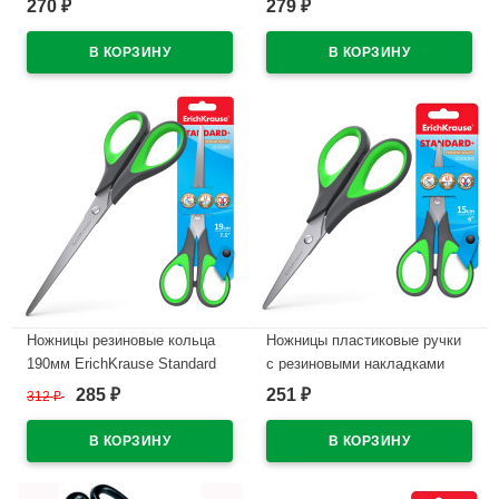
270
279
₽
₽
В наличии
В наличии
Ножницы резиновые кольца
Ножницы пластиковые ручки
190мм ErichKrause Standard
с резиновыми накладками
арт.35100
150мм ErichKrause Standard
285
251
312
₽
₽
₽
арт.35098
В наличии
В наличии