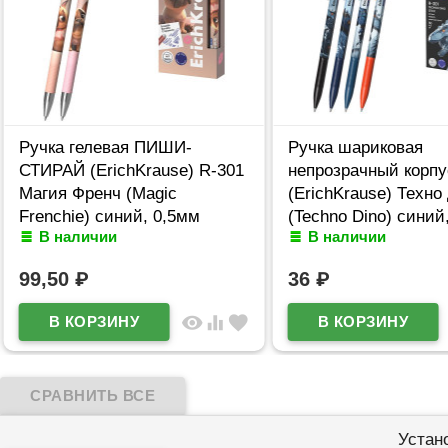
Ручка гелевая ПИШИ-
Ручка шариковая
СТИРАЙ (ErichKrause) R-301
непрозрачный корпу
Магия Френч (Magic
(ErichKrause) Техно
Frenchie) синий, 0,5мм
(Techno Dino) синий,
В наличии
В наличии
арт.65335
арт.65178 (Ст.50)
99,50
₽
36
₽
visibility
equalizer
favorite
Устан