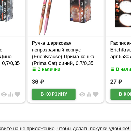
Ручка шариковая
Расписан
с
непрозрачный корпус
ErichKra
 Дино
(ErichKrause) Прима-кошка
арт.6530
 0,7/0,35
(Prima Cat) синий, 0,7/0,35
В наличии
В нал
арт.65352 (Ст.50)
36
₽
27
₽
visibility
equalizer
favorite
visibility
equalizer
favorite
овите наше приложение, чтобы делать покупки удобнее!