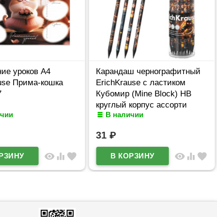
ие уроков А4
Карандаш чернографитный
use Прима-кошка
ErichKrause с ластиком
7
Кубомир (Mine Block) HB
круглый корпус ассорти
ичии
В наличии
пластик арт.65314 (Ст.42)
31
₽
visibility
equalizer
favorite
visibility
equalizer
favorite