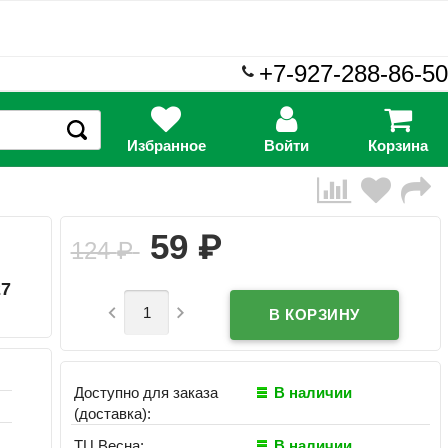
+7-927-288-86-50
Избранное
Войти
Корзина
₽
59
124
₽
27


Доступно для заказа
В наличии
(доставка):
ТЦ Весна:
В наличии