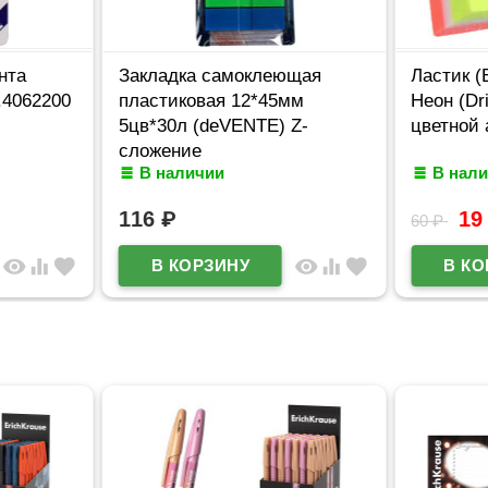
нта
Закладка самоклеющая
Ластик (
.4062200
пластиковая 12*45мм
Неон (Dr
5цв*30л (deVENTE) Z-
цветной 
сложение
В наличии
В нал
арт.2011315/2011203
116
₽
1
60
₽
visibility
equalizer
favorite
visibility
equalizer
favorite