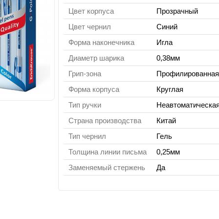
Цвет корпуса
Прозрачный
Цвет чернил
Синий
Форма наконечника
Игла
Диаметр шарика
0,38мм
Грип-зона
Профилированна
Форма корпуса
Круглая
Тип ручки
Неавтоматическа
Страна производства
Китай
Тип чернил
Гель
Толщина линии письма
0,25мм
Заменяемый стержень
Да