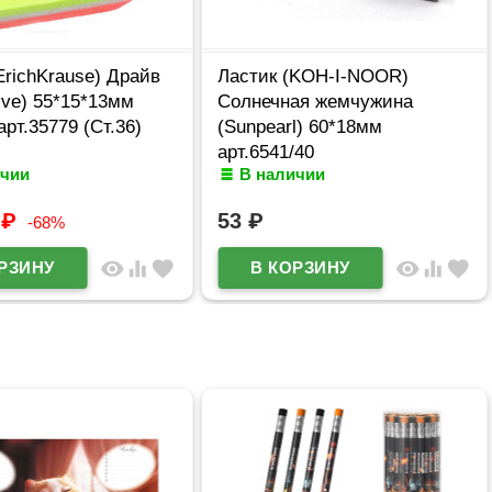
ErichKrause) Драйв
Ластик (KOH-I-NOOR)
ive) 55*15*13мм
Солнечная жемчужина
арт.35779 (Ст.36)
(Sunpearl) 60*18мм
арт.6541/40
ичии
В наличии
9
₽
53
₽
-68%
visibility
equalizer
favorite
visibility
equalizer
favorite