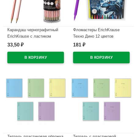
Карандаш чернографитный
Фломастеры ErichKrause
ErichKrause с ластиком
Техно Дино 12 цветов
Прима-кошка (Prima Cat) HB
арт.65030
33,50
181
₽
₽
круглый корпус ассорти
В наличии
пластик арт.65385 (Ст.42)
В наличии
Тетрадь пластиковая обложка
Тетрадь с пластиковой