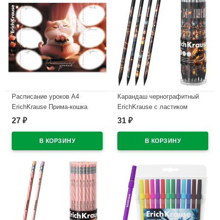
Расписание уроков А4
Карандаш чернографитный
ErichKrause Прима-кошка
ErichKrause с ластиком
арт.65307
Кубомир (Mine Block) HB
27
31
₽
₽
круглый корпус ассорти
В наличии
пластик арт.65314 (Ст.42)
В наличии