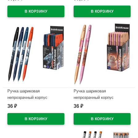
синий, 0,5мм арт.65233
синий, 0,5мм арт.65335
В наличии
В наличии
Ручка шариковая
Ручка шариковая
непрозрачный корпус
непрозрачный корпус
(ErichKrause) Техно Дино
(ErichKrause) Прима-кошка
36
36
₽
₽
(Techno Dino) синий, 0,7/0,35
(Prima Cat) синий, 0,7/0,35
арт.65178 (Ст.50)
арт.65352 (Ст.50)
В наличии
В наличии