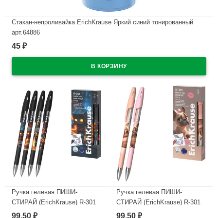
Стакан-непроливайка ErichKrause Яркий синий тонированный
арт.64886
45
₽
В наличии
Ручка гелевая ПИШИ-
Ручка гелевая ПИШИ-
СТИРАЙ (ErichKrause) R-301
СТИРАЙ (ErichKrause) R-301
Магия Кубомир (Magic Block)
Магия Френч (Magic Frenchie)
99,50
99,50
₽
₽