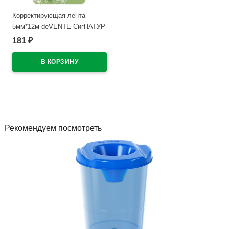
Корректирующая лента
5мм*12м deVENTE СигНАТУР
(sigNATURE) арт.4062511
181
₽
В наличии
Рекомендуем посмотреть