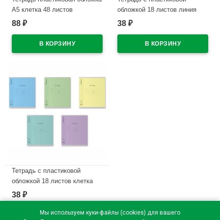
А5 клетка 48 листов
обложкой 18 листов линия
ErichKrause CoverPrо
ErichKrause Классика
88
38
₽
₽
текстура зеркало ассорти
CoverPrо ассорти текстура
арт.64630
зеркало арт.64625
В наличии
В наличии
Тетрадь с пластиковой
обложкой 18 листов клетка
ErichKrause Классика
38
₽
CoverPrо ассорти текстура
зеркало арт.64625
Мы используем куки-файлы (cookies) для вашего