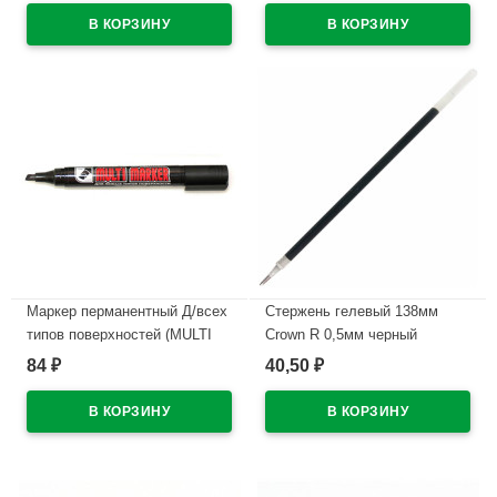
(Ст.12)
В наличии
В наличии
Маркер перманентный Д/всех
Стержень гелевый 138мм
типов поверхностей (MULTI
Crown R 0,5мм черный
MARKER) скошенный 5мм
арт.HJR-200
84
40,50
₽
₽
черный арт.CPM-800СН
В наличии
В наличии