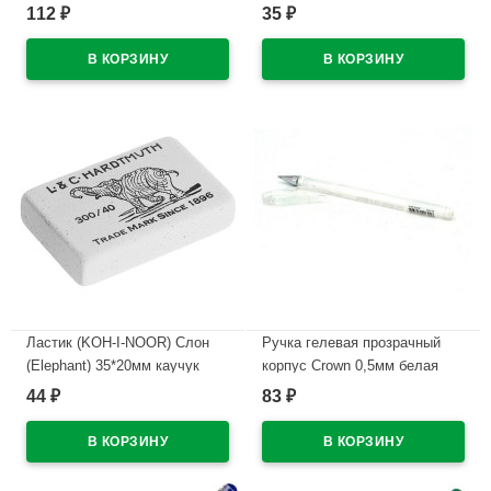
(Ст.20/480)
арт.300/60
112
35
₽
₽
В наличии
В наличии
Ластик (KOH-I-NOOR) Слон
Ручка гелевая прозрачный
(Elephant) 35*20мм каучук
корпус Crown 0,5мм белая
арт.300/40-48
пастель
44
83
₽
₽
В наличии
В наличии