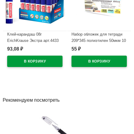
Клей-карандаш 08г
Набор обложек для тетради
ErichKrause Экстра арт.4433
209*345 полиэтилен 50мкм 10
(Ст.30)
штук в наборе арт Т50-10
93,08
55
₽
₽
В наличии
В наличии
Рекомендуем посмотреть