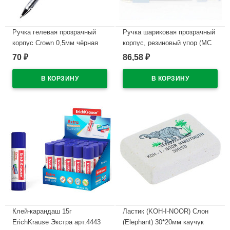
Ручка гелевая прозрачный
Ручка шариковая прозрачный
корпус Crown 0,5мм чёрная
корпус, резиновый упор (MC
Gold) синий, 0,5мм, масло
70
86,58
₽
₽
В наличии
арт.BMC-02
В наличии
Клей-карандаш 15г
Ластик (KOH-I-NOOR) Слон
ErichKrause Экстра арт.4443
(Elephant) 30*20мм каучук