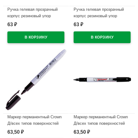
Ручка гелевая прозрачный
Ручка гелевая прозрачный
корпус резиновый упор
корпус резиновый упор
CROWN красный, конус,
CROWN синий, конус, 0,5мм
63
63
₽
₽
0,5мм арт.HJR-500R (Ст.12)
арт.HJR-500R (Ст.12)
В наличии
В наличии
Маркер перманентный Crown
Маркер перманентный Crown
Д/всех типов поверхностей
Д/всех типов поверхностей
(MULTI MARKER) круглый
(MULTI MARKER) круглый
63,50
63,50
₽
₽
2мм черный арт.Р-505 (Ст.12)
1мм черный арт.Р-505F