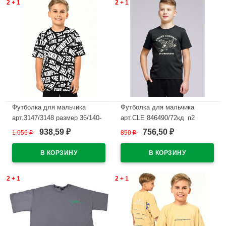
2 + 1
2 + 1
Футболка для мальчика
Футболка для мальчика
арт.3147/3148 размер 36/140-
арт.CLE 846490/72кд_п2
46/170 цвет белый
размер 34/134-42/158 цвет
938,59
756,50
1 056
₽
850
₽
₽
₽
темно-серый
В наличии
В наличии
2 + 1
2 + 1