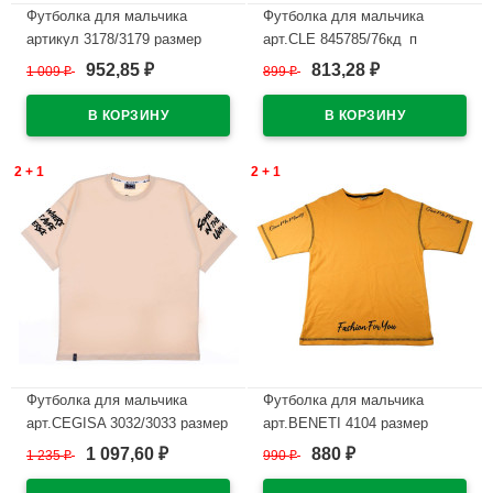
Футболка для мальчика
Футболка для мальчика
артикул 3178/3179 размер
арт.CLE 845785/76кд_п
36/140-46/170 цвет темно-
размер 34/134-42/158 цвет
952,85
813,28
1 009
₽
899
₽
₽
₽
серый
молочный
В наличии
В наличии
2 + 1
2 + 1
Футболка для мальчика
Футболка для мальчика
арт.CEGISA 3032/3033 размер
арт.BENETI 4104 размер
36/140-46/170 цвет бежевый
36/140-44/164 цвет манго
1 097,60
880
1 235
₽
990
₽
₽
₽
В наличии
В наличии