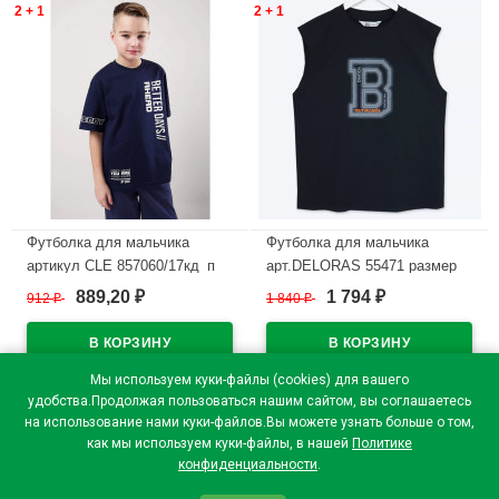
2 + 1
2 + 1
Футболка для мальчика
Футболка для мальчика
артикул CLE 857060/17кд_п
арт.DELORAS 55471 размер
рзамерный ряд 34/134-42/158
34/134-44/164 цвет черный
889,20
1 794
912
₽
1 840
₽
₽
₽
цвет темно-синий
В наличии
В наличии
Мы используем куки-файлы (cookies) для вашего
удобства.Продолжая пользоваться нашим сайтом, вы соглашаетесь
на использование нами куки-файлов.Вы можете узнать больше о том,
как мы используем куки-файлы, в нашей
Политике
конфиденциальности
.