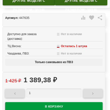
ДРУГИЕ МОДЕЛИ C
ДРУГИЕ МОДЕЛИ C
РАЗМЕРОМ: 38/146
РАЗМЕРОМ: 38/146

favorite

Артикул:
447635
Доступно для заказа
Нет в наличии
(доставка):
ТЦ Весна:
Осталась 1 штука
Чаадаева, ПВЗ:
Нет в наличии
Только самовывоз из ПВЗ
1 389,38
₽
1 425
₽

