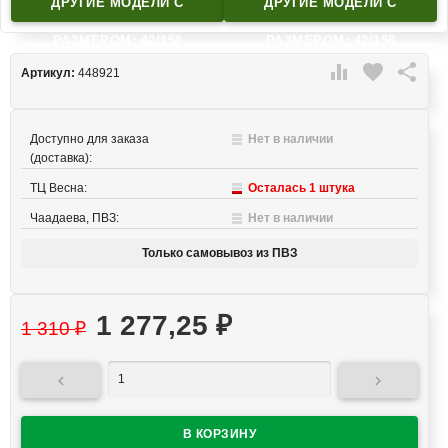
ДРУГИЕ МОДЕЛИ C
ДРУГИЕ МОДЕЛИ C
РАЗМЕРОМ: 42/158
РАЗМЕРОМ: 42/158

favorite

Артикул:
448921
Доступно для заказа
Нет в наличии
(доставка):
ТЦ Весна:
Осталась 1 штука
Чаадаева, ПВЗ:
Нет в наличии
Только самовывоз из ПВЗ
1 277,25
₽
1 310
₽

