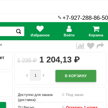
+7-927-288-86-50
Избранное
Войти
Корзина
ет
₽
1 204,13
ет
1 235
₽


Доступно для заказа
Под заказ
(доставка):
ТЦ Весна:
Осталась 1 штука