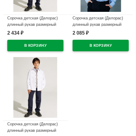
Сорочка детская (Делорас)
Сорочка детская (Делорас)
длинный рукав размерный
длинный рукав размерный
ряд 31/128-134-35/152-158
ряд 31/128-134-35/152-158
2 434
2 085
₽
₽
цвет черный арт.C71734 на
цвет светло-голубой
кнопках
арт.C71711 на кнопках
В наличии
В наличии
Сорочка детская (Делорас)
длинный рукав размерный