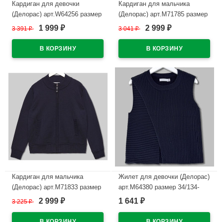
Кардиган для девочки
Кардиган для мальчика
(Делорас) арт.W64256 размер
(Делорас) арт.M71785 размер
40/152-44/164 цвет синий
34/134-44/164 цвет синий
1 999
2 999
3 391
₽
3 041
₽
₽
₽
В наличии
В наличии
Кардиган для мальчика
Жилет для девочки (Делорас)
(Делорас) арт.M71833 размер
арт.M64380 размер 34/134-
34/134-44/164 цвет синий
44/164 цвет синий
2 999
1 641
3 225
₽
₽
₽
В наличии
В наличии