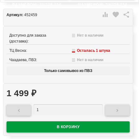
РАЗМЕРОМ: 31/128-134
РАЗМЕРОМ: 31/128-134

favorite

Артикул:
452459
Доступно для заказа
Нет в наличии
(доставка):
ТЦ Весна:
Осталась 1 штука
Чаадаева, ПВЗ:
Нет в наличии
Только самовывоз из ПВЗ
1 499
₽

