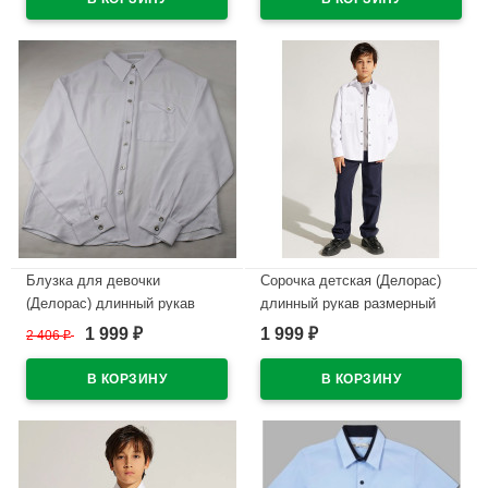
Блузка для девочки
Сорочка детская (Делорас)
(Делорас) длинный рукав
длинный рукав размерный
цвет белый арт.C64151N
ряд 37/164-170 цвет черный
1 999
1 999
2 406
₽
₽
₽
арт.C71734N на кнопках
В наличии
В наличии