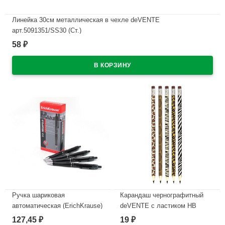
Линейка 30см металлическая в чехле deVENTE
арт.5091351/SS30 (Ст.)
58
₽
В наличии
Ручка шариковая
Карандаш чернографитный
автоматическая (ErichKrause)
deVENTE с ластиком HB
Megapolis Концепция
Животное (Animal) корпус
127,45
19
₽
₽