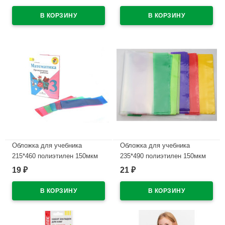
(Concept) непрозрачный
круглый арт.5032325
корпус, резиновый упор,
В наличии
черный арт.32 (Ст.12)
В наличии
Обложка для учебника
Обложка для учебника
215*460 полиэтилен 150мкм
235*490 полиэтилен 150мкм
универсальные М арт У 215
универсальная М арт У 235
19
21
₽
₽
В наличии
В наличии