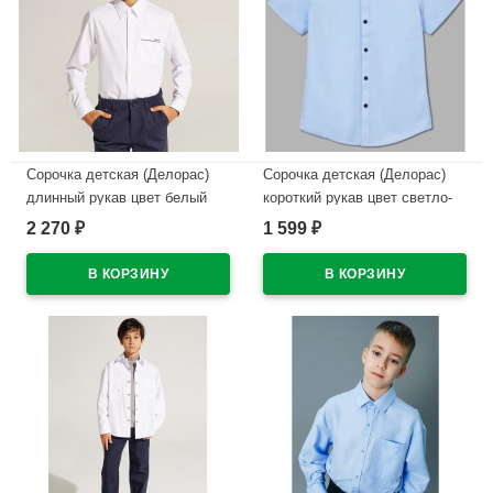
Сорочка детская (Делорас)
Сорочка детская (Делорас)
длинный рукав цвет белый
короткий рукав цвет светло-
арт.C71719 на кнопках на
голубой арт.C71738S на
2 270
1 599
₽
₽
кнопках
кнопках
В наличии
В наличии