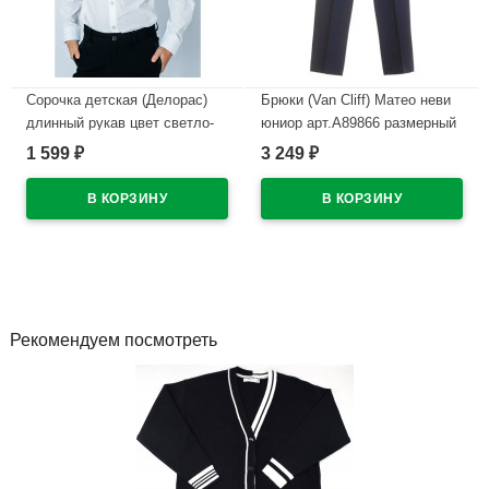
Сорочка детская (Делорас)
Брюки (Van Cliff) Матео неви
длинный рукав цвет светло-
юниор арт.А89866 размерный
голубой арт.C71494P2
ряд 30/128-42/170 цвет темно-
1 599
3 249
₽
₽
размерный ряд 31/128-134-
синий
36/158-164 на кнопках
В наличии
В наличии
Рекомендуем посмотреть