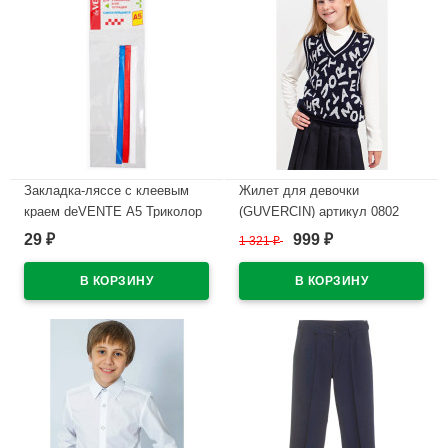
Закладка-ляссе с клеевым
Жилет для девочки
краем deVENTE А5 Триколор
(GUVERCIN) артикул 0802
3 штуки 6x290 мм арт 8065909
цвет темно-синий
29
999
₽
1 321
₽
₽
В наличии
В наличии