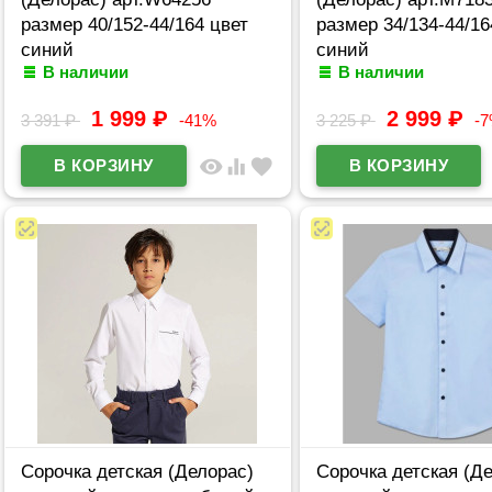
размер 40/152-44/164 цвет
размер 34/134-44/16
синий
синий
В наличии
В наличии
1 999
₽
2 999
₽
3 391
₽
-41%
3 225
₽
-
visibility
equalizer
favorite
Сорочка детская (Делорас)
Сорочка детская (Д