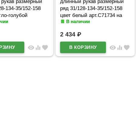
 рукав размерный
длинный рукав размерный
28-134-35/152-158
ряд 31/128-134-35/152-158
тло-голубой
цвет белый арт.C71734 на
ичии
В наличии
11 на кнопках
кнопках
2 434
₽
visibility
equalizer
favorite
visibility
equalizer
favorite