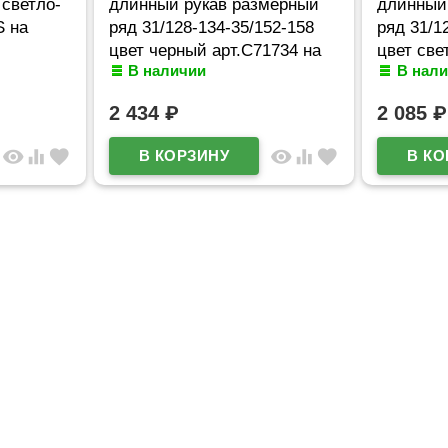
 светло-
длинный рукав размерный
длинный
S на
ряд 31/128-134-35/152-158
ряд 31/1
цвет черный арт.C71734 на
цвет све
В наличии
В нал
кнопках
арт.C717
2 434
₽
2 085
₽
visibility
equalizer
favorite
visibility
equalizer
favorite