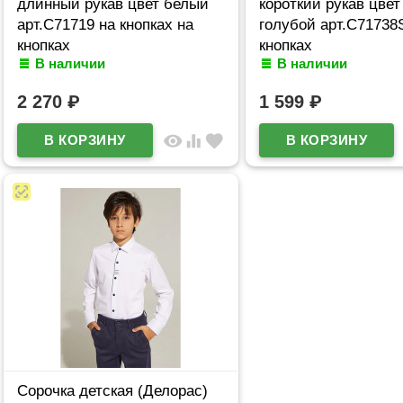
длинный рукав цвет белый
короткий рукав цвет
арт.C71719 на кнопках на
голубой арт.C71738
кнопках
кнопках
В наличии
В наличии
2 270
₽
1 599
₽
visibility
equalizer
favorite
Сорочка детская (Делорас)