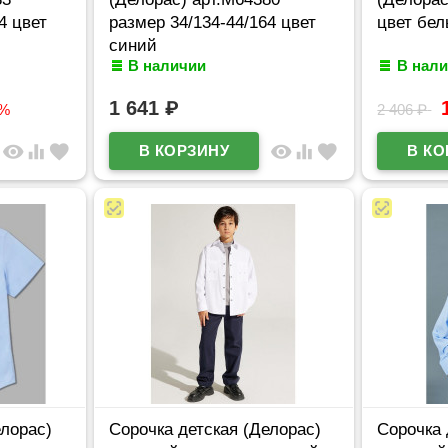
4 цвет
размер 34/134-44/164 цвет
цвет бел
синий
В наличии
В нал
1 641
₽
7%
2 406
₽
visibility
equalizer
favorite
visibility
equalizer
favorite
елорас)
Сорочка детская (Делорас)
Сорочка 