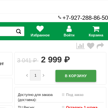
+7-927-288-86-50
Избранное
Войти
Корзина
₽
2 999
3 041
₽
ет


Доступно для заказа
Под заказ
(доставка):
ТЦ Весна:
Осталась 1 штука