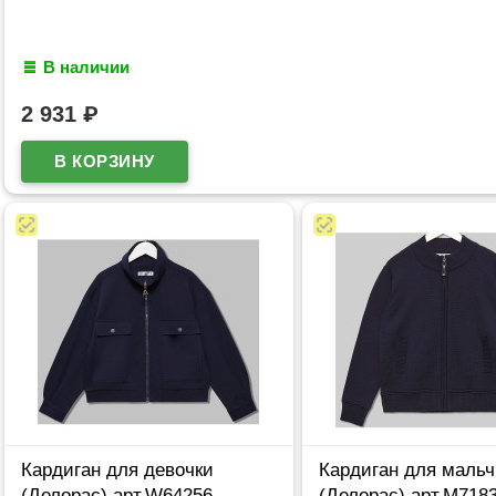
В наличии
2 931
₽
Кардиган для девочки
Кардиган для мальч
(Делорас) арт.W64256
(Делорас) арт.M718