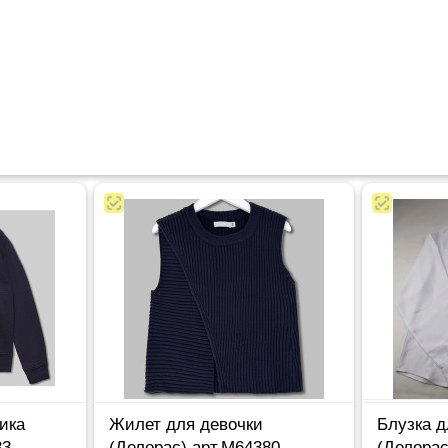
ика
Жилет для девочки
Блузка д
33
(Делорас) арт.M64380
(Делорас