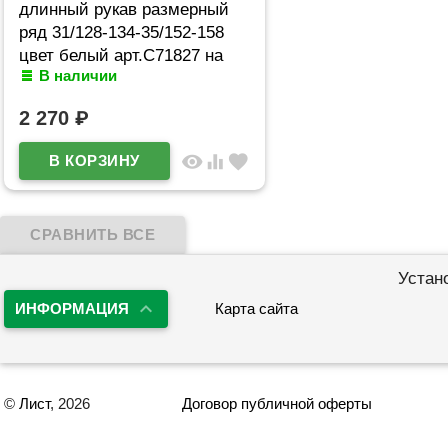
длинный рукав размерный
ряд 31/128-134-35/152-158
цвет белый арт.C71827 на
В наличии
кнопках
2 270
₽
visibility
equalizer
favorite
Устан
ИНФОРМАЦИЯ
Карта сайта
©
Лист
, 2026
Договор публичной оферты