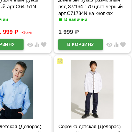
ый арт.C64151N
ряд 37/164-170 цвет черный
арт.C71734N на кнопках
ичии
В наличии
1 999
₽
1 999
₽
-16%
visibility
equalizer
favorite
visibility
equalizer
favorite
детская (Делорас)
Сорочка детская (Делорас)