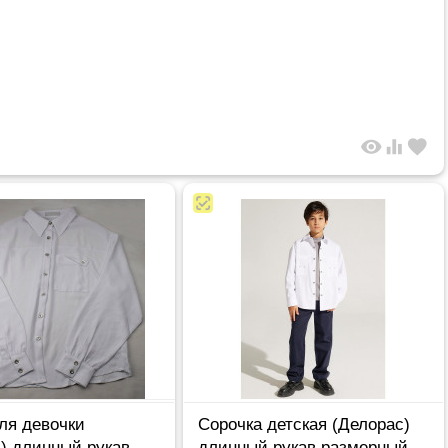
visibility
equalizer
favorite
ля девочки
Сорочка детская (Делорас)
) длинный рукав
длинный рукав размерный