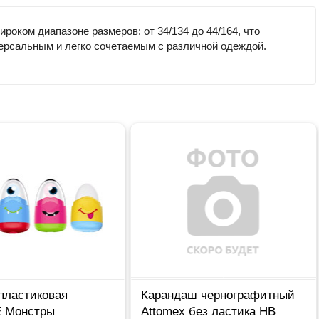
роком диапазоне размеров: от 34/134 до 44/164, что
ерсальным и легко сочетаемым с различной одеждой.
иковая
Карандаш чернографитный
Лас
тры
Attomex без ластика НВ
Гол