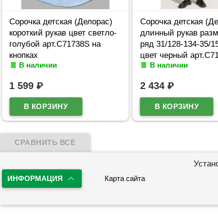
Сорочка детская (Делорас)
Сорочка детская (Д
короткий рукав цвет светло-
длинный рукав раз
голубой арт.C71738S на
ряд 31/128-134-35/1
кнопках
цвет черный арт.C7
В наличии
В наличии
кнопках
1 599
₽
2 434
₽
Устан
ИНФОРМАЦИЯ
Карта сайта