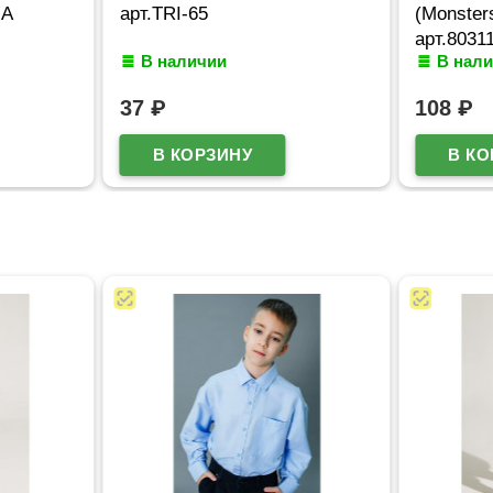
арт.TRI-65
(Monsters) 2 в
арт.8031100
В наличии
В наличии
37
₽
108
₽