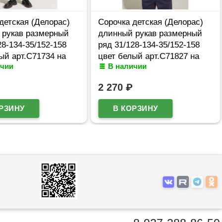
детская (Делорас)
Сорочка детская (Делорас)
 рукав размерный
длинный рукав размерный
28-134-35/152-158
ряд 31/128-134-35/152-158
ый арт.C71734 на
цвет белый арт.C71827 на
ичии
В наличии
кнопках
2 270
₽