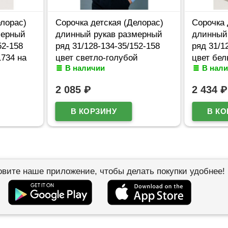
елорас)
Сорочка детская (Делорас)
Сорочка 
мерный
длинный рукав размерный
длинный
52-158
ряд 31/128-134-35/152-158
ряд 31/1
1734 на
цвет светло-голубой
цвет бел
В наличии
В нал
арт.C71711 на кнопках
кнопках
2 085
₽
2 434
₽
овите наше приложение, чтобы делать покупки удобнее!