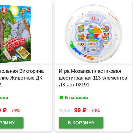
тольная Викторина
Игра Мозаика пластиковая
ание Животные ДК
шестигранная 113 элементов
2
ДК арт 02191
ичии
В наличии
9
₽
99
₽
-74%
339
₽
-70%