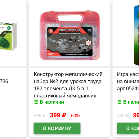
Конструктор металлический
Игра нас
736
набор №2 для уроков труда
на вним
182 элемента ДК 5 в 1
арт.0524
пластиковый чемоданчик
В наличии
В нал
арт.02455
399
₽
9
999
₽
-60%
382
₽