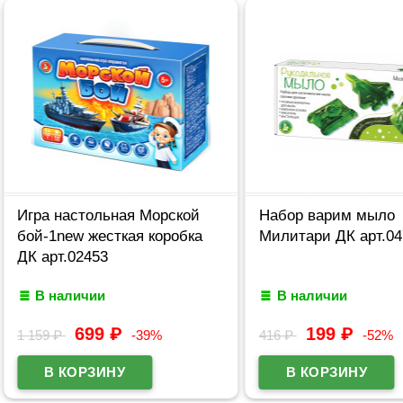
Игра настольная Морской
Набор варим мыло
бой-1new жесткая коробка
Милитари ДК арт.04
ДК арт.02453
В наличии
В наличии
699
₽
199
₽
1 159
₽
-39%
416
₽
-52%