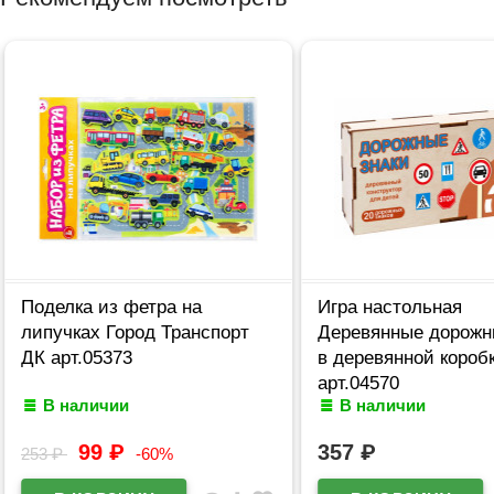
Поделка из фетра на
Игра настольная
липучках Город Транспорт
Деревянные дорожн
ДК арт.05373
в деревянной короб
арт.04570
В наличии
В наличии
99
₽
357
₽
253
₽
-60%