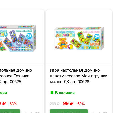
стольная Домино
Игра настольная Домино
ссовое Техника
пластмассовое Мои игрушки
 арт.00625
малое ДК арт.00628
ичии
В наличии
9
₽
99
₽
-63%
268
₽
-63%