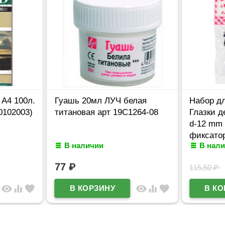
А4 100л.
Гуашь 20мл ЛУЧ белая
Набор дл
(0102003)
титановая арт 19С1264-08
Глазки 
d-12 mm 
фиксато
В наличии
В нал
голубые 
77
₽
115,50
₽
visibility
equalizer
favorite
visibility
equalizer
favorite