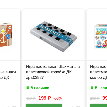
Игра настольная Шахматы в
Игра на
ые знаки
пластиковой коробке ДК
пластма
ке ДК
арт.03887
малое ДК
В наличии
В нал
199
₽
9
459
₽
-56%
268
₽