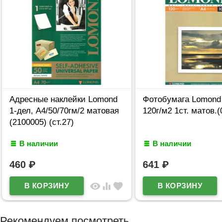
Адресные наклейки Lomond
Фотобумага Lomond 
1-дел, А4/50/70гм/2 матовая
120г/м2 1ст. матов.
(2100005) (ст.27)
В наличии
В наличии
460
₽
641
₽
visibility
equalizer
favorite
Рекомендуем посмотреть