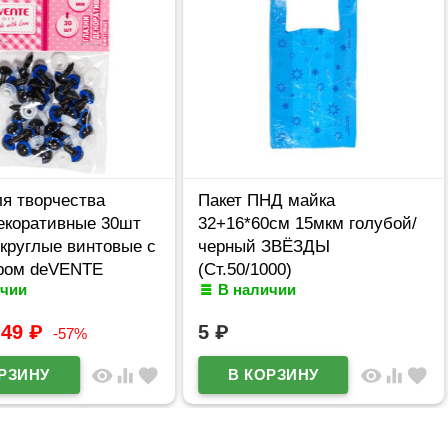
я творчества
Пакет ПНД майка
декоративные 30шт
32+16*60см 15мкм голубой/
круглые винтовые с
черный ЗВЁЗДЫ
ром deVENTE
(Ст.50/1000)
ичии
В наличии
арт.8001324
49
₽
5
₽
-57%
visibility
equalizer
favorite
visibility
equalizer
favorite