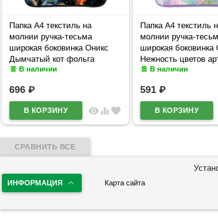
Папка А4 текстиль на
Папка А4 текстиль 
молнии ручка-тесьма
молнии ручка-тесь
широкая боковинка Оникс
широкая боковинка 
Дымчатый кот фольга
Нежность цветов ар
В наличии
В наличии
арт.ПМД 4-20
20
696
₽
591
₽
visibility
equalizer
favorite
Устан
ИНФОРМАЦИЯ
Карта сайта