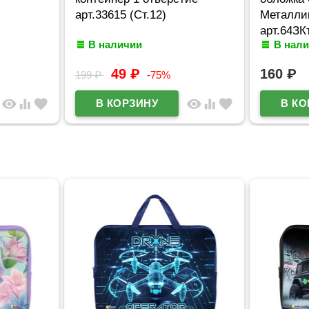
арт.33615 (Ст.12)
Металли
арт.64ЗК
В наличии
В нал
49
₽
160
₽
199
₽
-75%
visibility
equalizer
favorite
visibility
equalizer
favorite