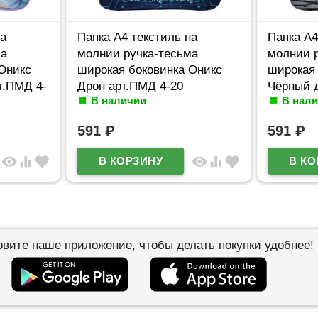
на
Папка А4 текстиль на
Папка А4
ма
молнии ручка-тесьма
молнии 
Оникс
широкая боковинка Оникс
широкая
т.ПМД 4-
Дрон арт.ПМД 4-20
Чёрный 
В наличии
В нал
591
₽
591
₽
visibility
equalizer
favorite
visibility
equalizer
favorite
овите наше приложение, чтобы делать покупки удобнее!