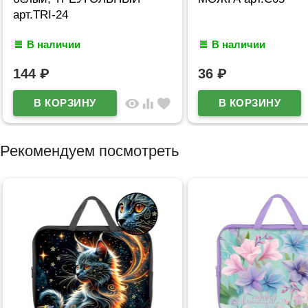
арт.TRI-24
В наличии
В наличии
144
₽
36
₽
visibility
equalizer
favorite
Рекомендуем посмотреть