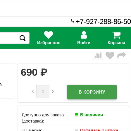
+7-927-288-86-50
Избранное
Войти
Корзина
₽
690
n


Доступно для заказа
В наличии
(доставка):
ТЦ Весна:
Осталась 1 штука