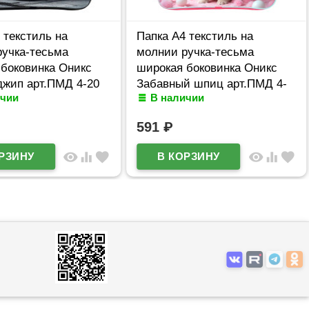
 текстиль на
Папка А4 текстиль на
ручка-тесьма
молнии ручка-тесьма
 боковинка Оникс
широкая боковинка Оникс
джип арт.ПМД 4-20
Забавный шпиц арт.ПМД 4-
ичии
В наличии
20
591
₽
visibility
equalizer
favorite
visibility
equalizer
favorite