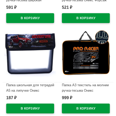
ручка-тесьма широкая
ручка-тесьма Оникс Форсаж
боковинка Оникс Полёт
арт.ПМД2-20
591
521
₽
₽
бабочек арт.ПМД 4-20
В наличии
В наличии
Папка школьная для тетрадей
Папка А3 текстиль на молнии
А5 на липучке Оникс
ручка-тесьма Оникс
Внедорожник красный
Профессиональный гонщик
187
999
₽
₽
арт.ПТ-45
(Pro racer) широкая боковинка
арт.ПМД 3-22-4
В наличии