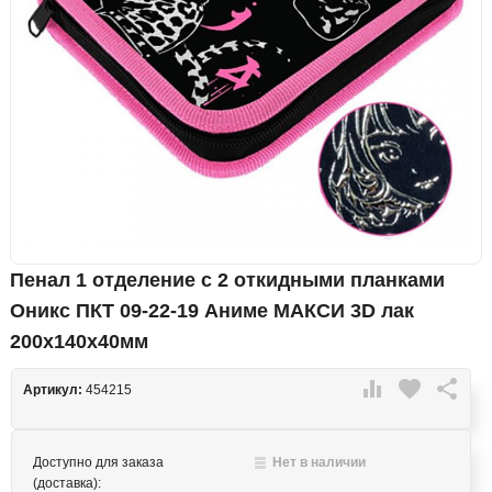
Пенал 1 отделение с 2 откидными планками
Оникс ПКТ 09-22-19 Аниме МАКСИ 3D лак
200х140х40мм

favorite

Артикул:
454215
Доступно для заказа
Нет в наличии
(доставка):