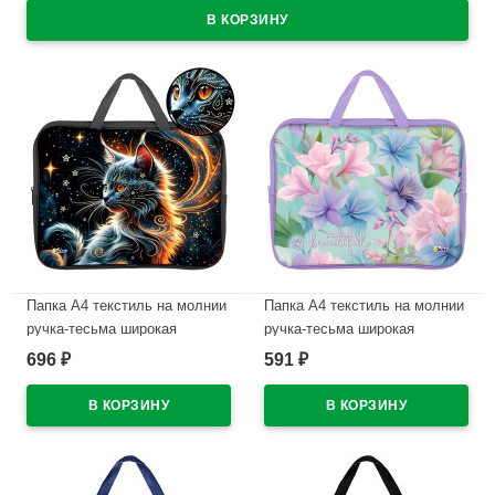
Папка А4 текстиль на молнии
Папка А4 текстиль на молнии
ручка-тесьма широкая
ручка-тесьма широкая
боковинка Оникс Дымчатый
боковинка Оникс Нежность
696
591
₽
₽
кот фольга арт.ПМД 4-20
цветов арт.ПМД 4-20
В наличии
В наличии