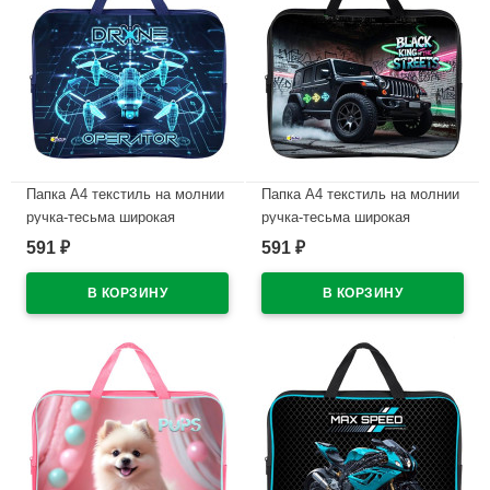
Папка А4 текстиль на молнии
Папка А4 текстиль на молнии
ручка-тесьма широкая
ручка-тесьма широкая
боковинка Оникс Дрон
боковинка Оникс Чёрный
591
591
₽
₽
арт.ПМД 4-20
джип арт.ПМД 4-20
В наличии
В наличии