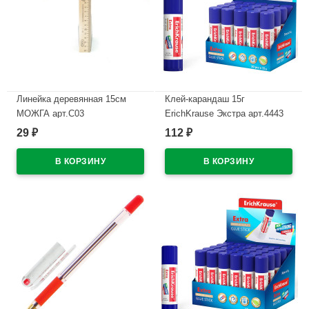
Линейка деревянная 15см
Клей-карандаш 15г
МОЖГА арт.С03
ErichKrause Экстра арт.4443
(Ст.20/480)
29
112
₽
₽
В наличии
В наличии