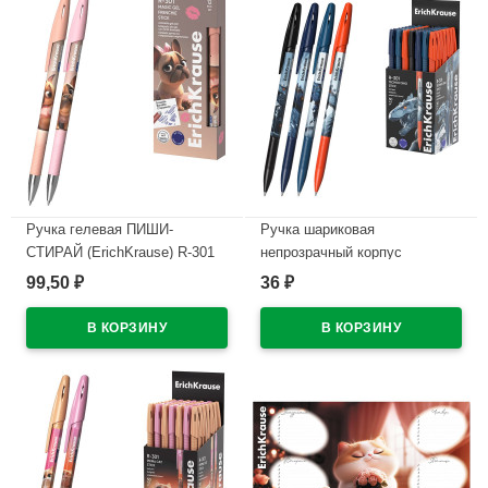
Ручка гелевая ПИШИ-
Ручка шариковая
СТИРАЙ (ErichKrause) R-301
непрозрачный корпус
Магия Френч (Magic Frenchie)
(ErichKrause) Техно Дино
99,50
36
₽
₽
синий, 0,5мм арт.65335
(Techno Dino) синий, 0,7/0,35
арт.65178 (Ст.50)
В наличии
В наличии