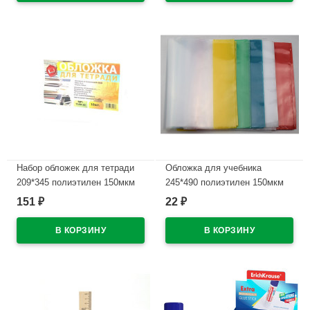
Набор обложек для тетради
Обложка для учебника
209*345 полиэтилен 150мкм
245*490 полиэтилен 150мкм
10 штук в наборе арт Т150-10
универсальная М арт У 245
151
22
₽
₽
В наличии
В наличии