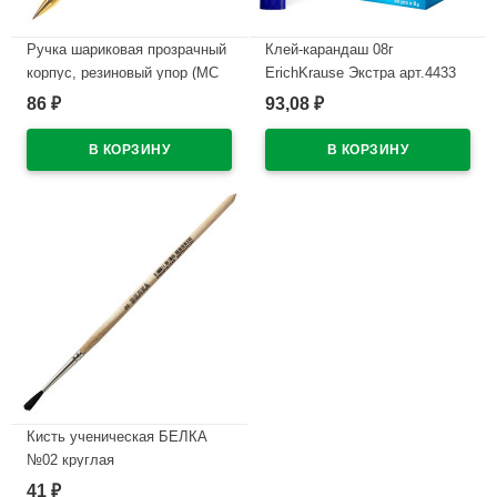
Ручка шариковая прозрачный
Клей-карандаш 08г
корпус, резиновый упор (MC
ErichKrause Экстра арт.4433
Gold) красный, 0,5мм, масло
(Ст.30)
86
93,08
₽
₽
арт.BMC-03
В наличии
В наличии
Кисть ученическая БЕЛКА
№02 круглая
41
₽