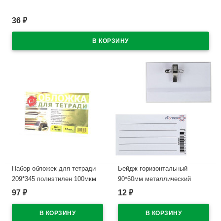
В наличии
36
₽
Набор обложек для тетради
Бейдж горизонтальный
209*345 полиэтилен 100мкм
90*60мм металлический
10 штук в наборе арт Т100-10
зажим-булавка deVENTE
97
12
₽
₽
арт.4010300/МС-25
В наличии
В наличии