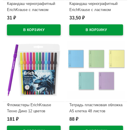
Карандаш чернографитный
Карандаш чернографитный
ErichKrause с ластиком
ErichKrause с ластиком
Кубомир (Mine Block) HB
Прима-кошка (Prima Cat) HB
31
33,50
₽
₽
круглый корпус ассорти
круглый корпус ассорти
пластик арт.65314 (Ст.42)
пластик арт.65385 (Ст.42)
В наличии
В наличии
Фломастеры ErichKrause
Тетрадь пластиковая обложка
Техно Дино 12 цветов
А5 клетка 48 листов
арт.65030
ErichKrause CoverPrо
181
88
₽
₽
текстура зеркало ассорти
В наличии
арт.64630