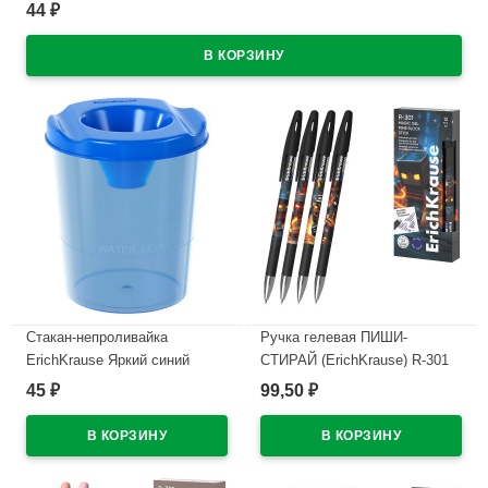
44
₽
В наличии
Стакан-непроливайка
Ручка гелевая ПИШИ-
ErichKrause Яркий синий
СТИРАЙ (ErichKrause) R-301
тонированный арт.64886
Магия Кубомир (Magic Block)
45
99,50
₽
₽
синий, 0,5мм арт.65233
В наличии
В наличии