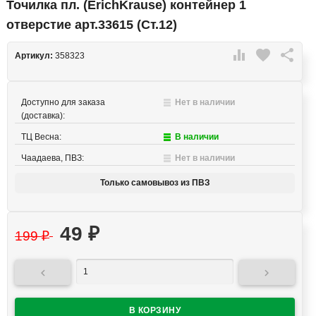
Точилка пл. (ErichKrause) контейнер 1
отверстие арт.33615 (Ст.12)

favorite

Артикул:
358323
Доступно для заказа
Нет в наличии
(доставка):
ТЦ Весна:
В наличии
Чаадаева, ПВЗ:
Нет в наличии
Только самовывоз из ПВЗ
49
₽
199
₽

