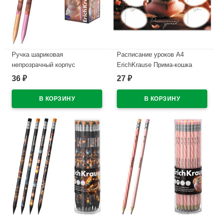
Ручка шариковая
Расписание уроков А4
непрозрачный корпус
ErichKrause Прима-кошка
(ErichKrause) Прима-кошка
арт.65307
36
27
₽
₽
(Prima Cat) синий, 0,7/0,35
В наличии
арт.65352 (Ст.50)
В наличии